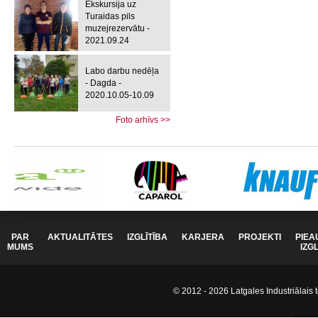
Ekskursija uz
Turaidas pils
muzejrezervātu -
2021.09.24
Labo darbu nedēļa
- Dagda -
2020.10.05-10.09
Foto arhīvs >>
PAR
AKTUALITĀTES
IZGLĪTĪBA
KARJERA
PROJEKTI
PIEA
MUMS
IZG
© 2012 - 2026 Latgales Industriālais t