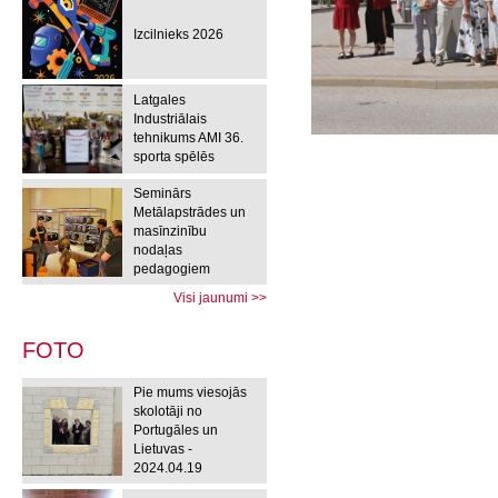
Izcilnieks 2026
Latgales
Industriālais
tehnikums AMI 36.
sporta spēlēs
Seminārs
Metālapstrādes un
masīnzinību
nodaļas
pedagogiem
Visi jaunumi >>
FOTO
Pie mums viesojās
skolotāji no
Portugāles un
Lietuvas -
2024.04.19