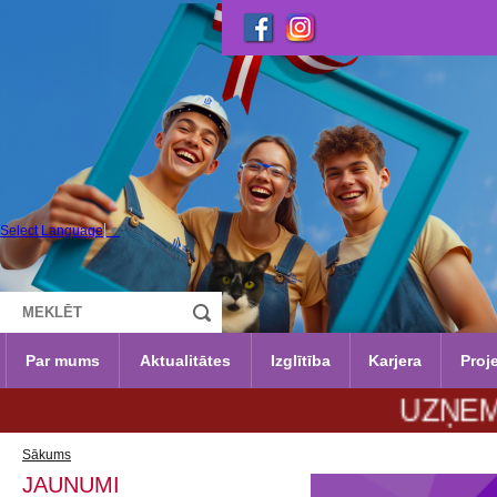
Select Language
▼
Par mums
Aktualitātes
Izglītība
Karjera
Proje
UZŅEMŠANA 2
Sākums
JAUNUMI