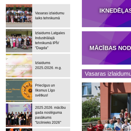
IKNEDĒĻA
Vasaras izlaidumu
laiks tehnikumā
Izlaidums Latgales
Industriālajā
tehnikumā IPĪV
MĀCĪBAS NOD
"Dagda"
Izlaidums
2025./2026. m.g.
Vasaras izlaidumu
Priecīgus un
līksmus Līgo
svētkus!
2025.2026. mācību
gada noslēguma
pasākums
"Izcilnieks 2026"