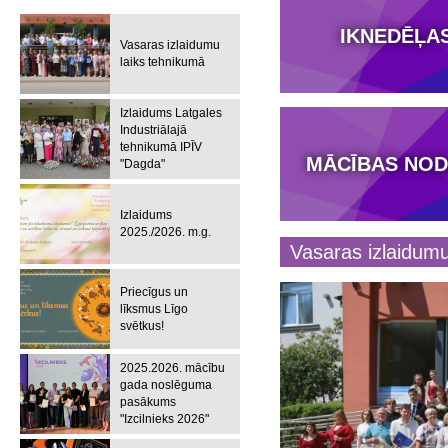
IKNEDĒĻA
Vasaras izlaidumu
laiks tehnikumā
Izlaidums Latgales
Industriālajā
tehnikumā IPĪV
MĀCĪBAS NOD
"Dagda"
Izlaidums
2025./2026. m.g.
Vasaras izlaidumu
Priecīgus un
līksmus Līgo
svētkus!
2025.2026. mācību
gada noslēguma
pasākums
"Izcilnieks 2026"