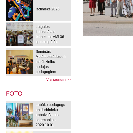
Izcilnieks 2026
Latgales
Industriālais
tehnikums AMI 36.
sporta spēlēs
Seminārs
Metālapstrādes un
masīnzinību
nodaļas
pedagogiem
Visi jaunumi >>
FOTO
Labāko pedagogu
un darbinieku
apbalvošanas
ceremonija -
2020.10.01