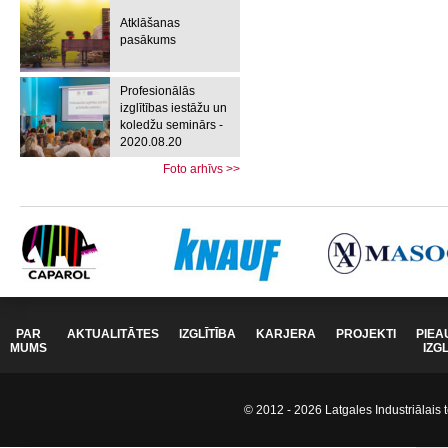
Atklāšanas
pasākums
Profesionālās
izglītības iestāžu un
koledžu seminārs -
2020.08.20
Foto arhīvs >>
PAR
AKTUALITĀTES
IZGLĪTĪBA
KARJERA
PROJEKTI
PIEA
MUMS
IZG
© 2012 - 2026 Latgales Industriālais t