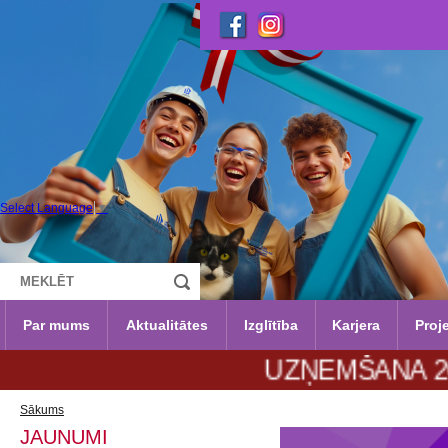
Select Language
▼
Par mums
Aktualitātes
Izglītība
Karjera
Proje
UZŅEMŠANA 2026./202
Sākums
JAUNUMI