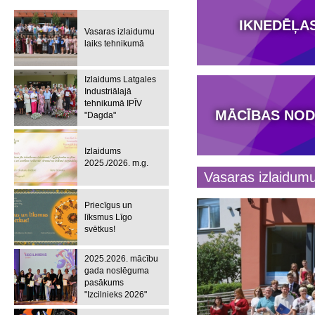
IKNEDĒĻA
Vasaras izlaidumu
laiks tehnikumā
Izlaidums Latgales
Industriālajā
tehnikumā IPĪV
MĀCĪBAS NOD
"Dagda"
Izlaidums
2025./2026. m.g.
Vasaras izlaidumu
Priecīgus un
līksmus Līgo
svētkus!
2025.2026. mācību
gada noslēguma
pasākums
"Izcilnieks 2026"