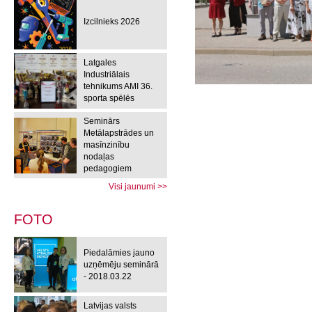
Izcilnieks 2026
Latgales
Industriālais
tehnikums AMI 36.
sporta spēlēs
Seminārs
Metālapstrādes un
masīnzinību
nodaļas
pedagogiem
Visi jaunumi >>
FOTO
Piedalāmies jauno
uzņēmēju seminārā
- 2018.03.22
Latvijas valsts