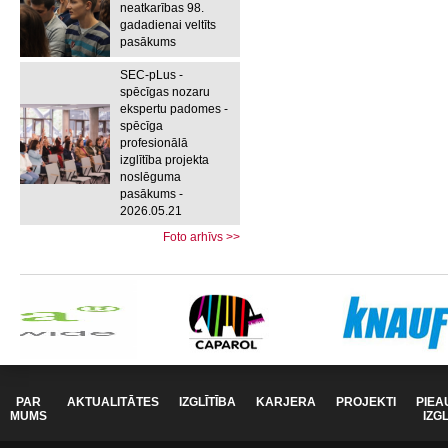
neatkarības 98.
gadadienai veltīts
pasākums
SEC-pLus -
spēcīgas nozaru
ekspertu padomes -
spēcīga
profesionālā
izglītība projekta
noslēguma
pasākums -
2026.05.21
Foto arhīvs >>
PAR
AKTUALITĀTES
IZGLĪTĪBA
KARJERA
PROJEKTI
PIEA
MUMS
IZG