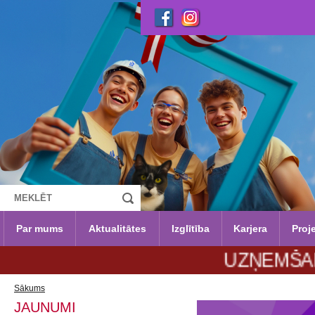
Par mums
Aktualitātes
Izglītība
Karjera
Proje
UZŅEMŠANA 2026.
Sākums
JAUNUMI