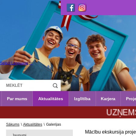
Select Language
▼
Par mums
Aktualitātes
Izglītība
Karjera
Proje
UZŅEMŠANA 20
Sākums
\
Aktualitātes
\
Galerijas
Mācību ekskursija pro
Jaunumi