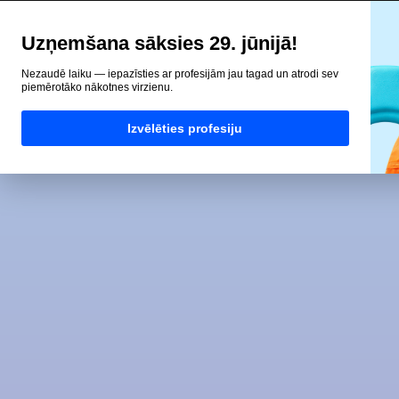
Uzņemšana sāksies 29. jūnijā!
Nezaudē laiku — iepazīsties ar profesijām jau tagad un atrodi sev
piemērotāko nākotnes virzienu.
Izvēlēties profesiju