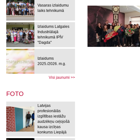
Vasaras izlaidumu
laiks tehnikumā
Izlaidums Latgales
Industriālajā
tehnikumā IPĪV
"Dagda"
Izlaidums
2025./2026. m.g.
Visi jaunumi >>
FOTO
Latvijas
profesionālās
izglītības iestāžu
audzēkņu ceļojošā
kausa izcīņas
konkurss Liepājā