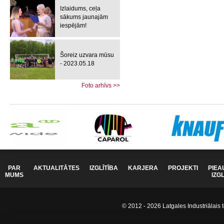
Izlaidums, ceļa
sākums jaunajām
iespējām!
Šoreiz uzvara mūsu
- 2023.05.18
Foto arhīvs >>
PAR
AKTUALITĀTES
IZGLĪTĪBA
KARJERA
PROJEKTI
PIEA
MUMS
IZG
© 2012 - 2026 Latgales Industriālais t