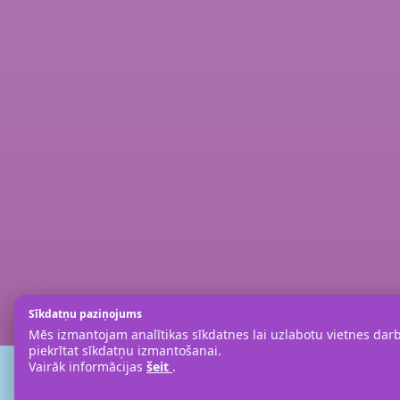
Sīkdatņu paziņojums
Mēs izmantojam analītikas sīkdatnes lai uzlabotu vietnes darbī
piekrītat sīkdatņu izmantošanai.
Vairāk informācijas
šeit
.