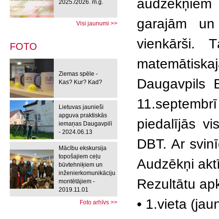
audzēkņiem 
2025./2026. m.g.
garajām un
Visi jaunumi >>
vienkārši. 
FOTO
matemātisk
Ziemas spēle -
Daugavpils B
Kas? Kur? Kad?
11.septembr
Lietuvas jaunieši
apguva praktiskās
piedalījās v
iemaņas Daugavpilī
- 2024.06.13
DBT. Ar svinī
Mācību ekskursija
topošajiem ceļu
Audzēkņi aktī
būvtehniķiem un
inženierkomunikāciju
Rezultātu ap
montētājiem -
2019.11.01
• 1.vieta (ja
Foto arhīvs >>