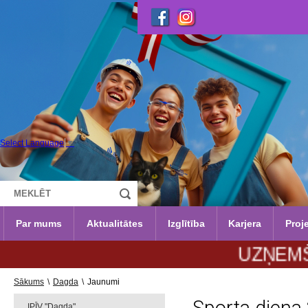
Select Language
▼
Par mums
Aktualitātes
Izglītība
Karjera
Proje
UZŅEMŠANA 20
Sākums
\
Dagda
\
Jaunumi
IPĪV "Dagda"