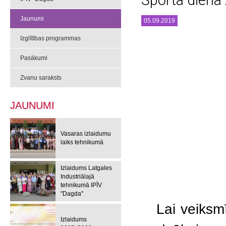
Sporta diena
Jaunumi
05.09.2019
Izglītības programmas
Pasākumi
Zvanu saraksts
JAUNUMI
Vasaras izlaidumu
laiks tehnikumā
Izlaidums Latgales
Industriālajā
tehnikumā IPĪV
"Dagda"
Lai veiksmīg
Izlaidums