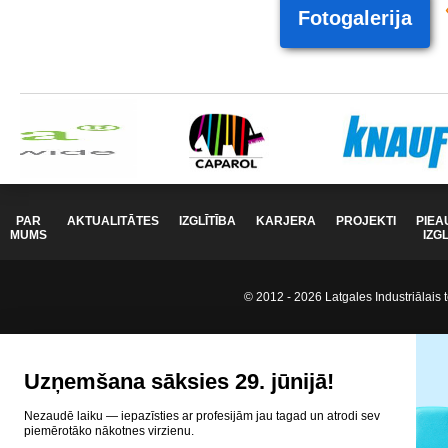
Fotogalerija
PAR
AKTUALITĀTES
IZGLĪTĪBA
KARJERA
PROJEKTI
PIEA
MUMS
IZG
© 2012 - 2026 Latgales Industriālais t
Uzņemšana sāksies 29. jūnijā!
Nezaudē laiku — iepazīsties ar profesijām jau tagad un atrodi sev
piemērotāko nākotnes virzienu.