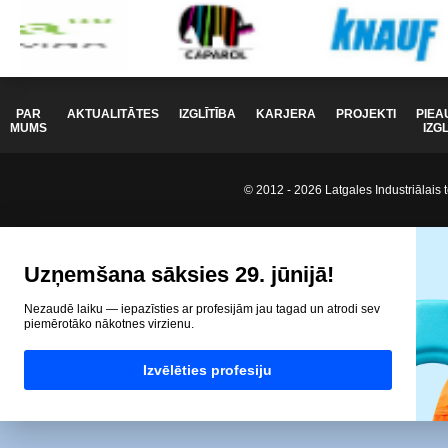
PAR
AKTUALITĀTES
IZGLĪTĪBA
KARJERA
PROJEKTI
PIEA
MUMS
IZG
© 2012 - 2026 Latgales Industriālais t
Uzņemšana sāksies 29. jūnijā!
Nezaudē laiku — iepazīsties ar profesijām jau tagad un atrodi sev
piemērotāko nākotnes virzienu.
Izvēlēties profesiju