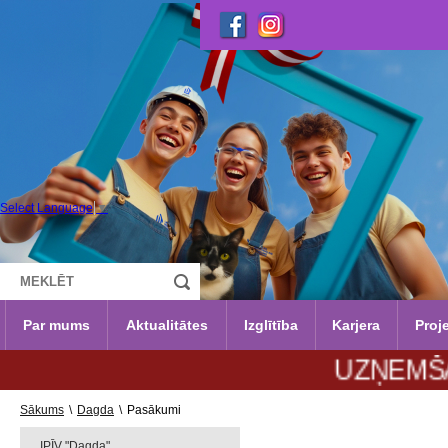
Select Language
▼
Par mums
Aktualitātes
Izglītība
Karjera
Proje
UZŅEMŠANA 202
Sākums
\
Dagda
\
Pasākumi
IPĪV "Dagda"