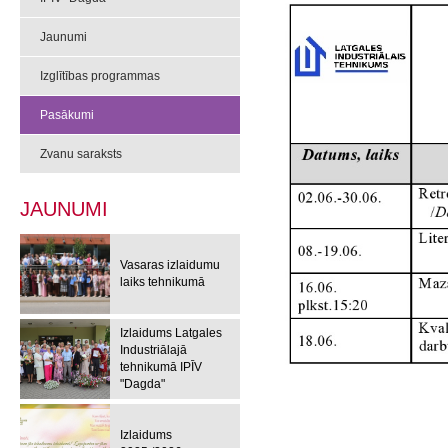
Jaunumi
Izglītības programmas
Pasākumi
Zvanu saraksts
JAUNUMI
Vasaras izlaidumu
laiks tehnikumā
Izlaidums Latgales
Industriālajā
tehnikumā IPĪV
"Dagda"
Izlaidums