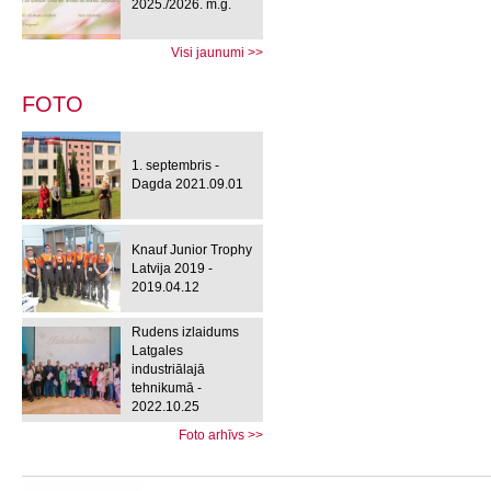
2025./2026. m.g.
Visi jaunumi >>
FOTO
1. septembris -
Dagda 2021.09.01
Knauf Junior Trophy
Latvija 2019 -
2019.04.12
Rudens izlaidums
Latgales
industriālajā
tehnikumā -
2022.10.25
Foto arhīvs >>