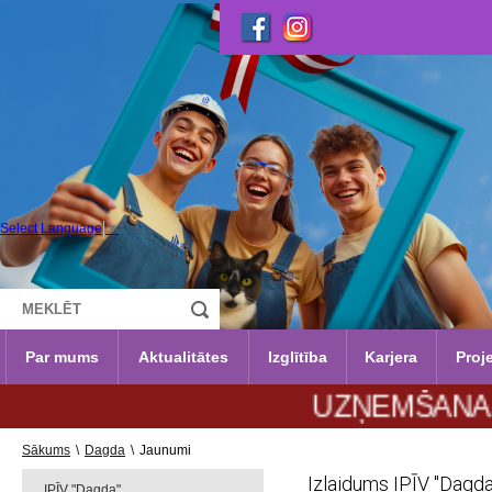
Select Language
▼
Par mums
Aktualitātes
Izglītība
Karjera
Proje
UZŅEMŠANA 2026./2
Sākums
\
Dagda
\
Jaunumi
Izlaidums IPĪV "Dagd
IPĪV "Dagda"