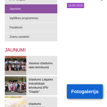
19.06.2020
Jaunumi
Izglītības programmas
Pasākumi
Zvanu saraksts
JAUNUMI
Vasaras izlaidumu
laiks tehnikumā
Izlaidums Latgales
Industriālajā
tehnikumā IPĪV
Fotogalerija
"Dagda"
Izlaidums