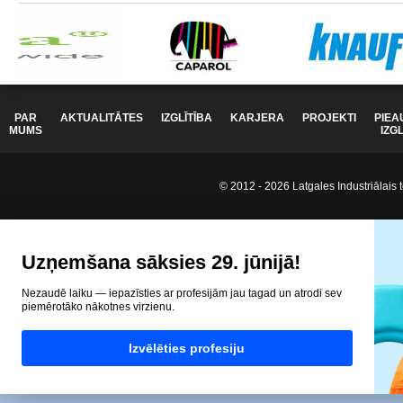
PAR
AKTUALITĀTES
IZGLĪTĪBA
KARJERA
PROJEKTI
PIEA
MUMS
IZG
© 2012 - 2026 Latgales Industriālais t
Uzņemšana sāksies 29. jūnijā!
Nezaudē laiku — iepazīsties ar profesijām jau tagad un atrodi sev
piemērotāko nākotnes virzienu.
Izvēlēties profesiju