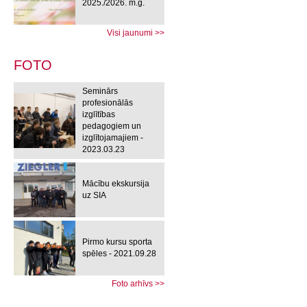
2025./2026. m.g.
Visi jaunumi >>
FOTO
Seminārs
profesionālās
izglītības
pedagogiem un
izglītojamajiem -
2023.03.23
Mācību ekskursija
uz SIA
Pirmo kursu sporta
spēles - 2021.09.28
Foto arhīvs >>