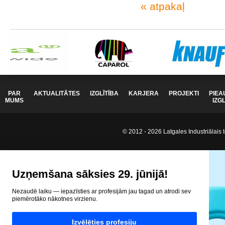
« atpakaļ
PAR
AKTUALITĀTES
IZGLĪTĪBA
KARJERA
PROJEKTI
PIEA
MUMS
IZG
© 2012 - 2026 Latgales Industriālais t
Uzņemšana sāksies 29. jūnijā!
Nezaudē laiku — iepazīsties ar profesijām jau tagad un atrodi sev
piemērotāko nākotnes virzienu.
Izvēlēties profesiju