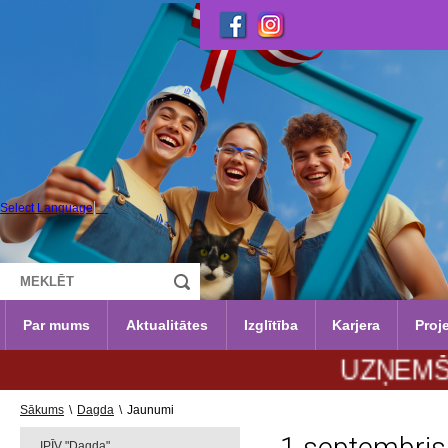
Select Language
▼
Par mums
Aktualitātes
Izglītība
Karjera
Proje
UZŅEMŠANA 20
Sākums
\
Dagda
\
Jaunumi
IPĪV "Dagda"