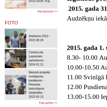
2025./2026. m.g.
2015. gada 31
Visi jaunumi >>
Audzēkņu iekār
FOTO
Izlaidums 2022 -
2022.06.29
2015. gada 1.
Ciemos pie
8.30- 10.00 Au
Lejasmalu
saimnieces -
2024.01.12
10.00-10.50 A
Īstenoto projektu
11.00 Svinīgā l
noslēguma
pasākums -
Pieredze.
12.00 Pusdien
Izaicinājumi.
Sadarbība -
13.00-15.00 Ie
2023.05.12
Foto arhīvs >>