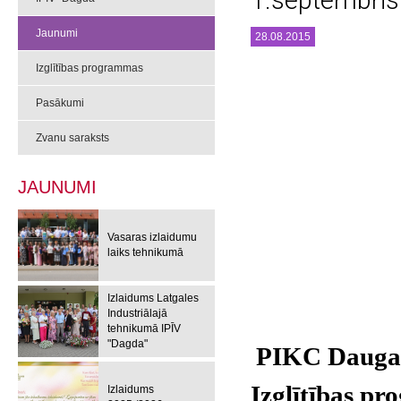
1.septembri
Jaunumi
28.08.2015
Izglītības programmas
Pasākumi
Zvanu saraksts
JAUNUMI
Vasaras izlaidumu
laiks tehnikumā
Izlaidums Latgales
Industriālajā
tehnikumā IPĪV
"Dagda"
PIKC Daugav
Izglītības p
Izlaidums