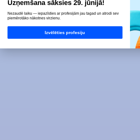
Uzņemšana sāksies 29. jūnijā!
Nezaudē laiku — iepazīsties ar profesijām jau tagad un atrodi sev
piemērotāko nākotnes virzienu.
Izvēlēties profesiju