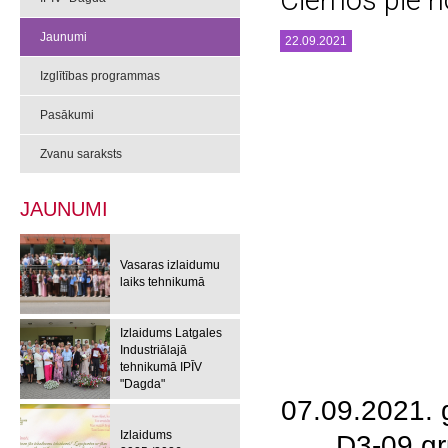
Ciemos pie n
Jaunumi
22.09.2021
Izglītības programmas
Pasākumi
Zvanu saraksts
JAUNUMI
Vasaras izlaidumu
laiks tehnikumā
Izlaidums Latgales
Industriālajā
tehnikumā IPĪV
"Dagda"
07.09.2021. 
Izlaidums
D3-09 gr