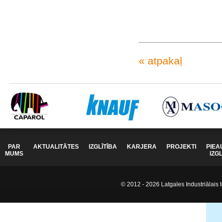
« atpakaļ
PAR
AKTUALITĀTES
IZGLĪTĪBA
KARJERA
PROJEKTI
PIEA
MUMS
IZG
© 2012 - 2026 Latgales Industriālais t