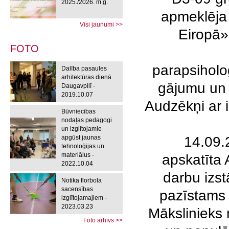
2025./2026. m.g.
apmeklēja 
Visi jaunumi >>
Eiropā»
FOTO
parapsiholo
Dalība pasaules
arhitektūras dienā
gājumu un 
Daugavpilī -
2019.10.07
Audzēkņi ar i
Būvniecības
nodaļas pedagogi
un izglītojamie
apgūst jaunas
14.09.20
tehnoloģijas un
materiālus -
apskatīta
2022.10.04
darbu izs
Notika florbola
sacensības
pazīstams L
izglītojamajiem -
2023.03.23
Mākslinieks 
Foto arhīvs >>