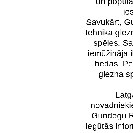
un populā
ie
Savukārt, G
tehnikā glez
spēles. Sa
iemūžināja 
bēdas. P
glezna sp
Latgale
novadnieki
Gundegu Ra
iegūtās info