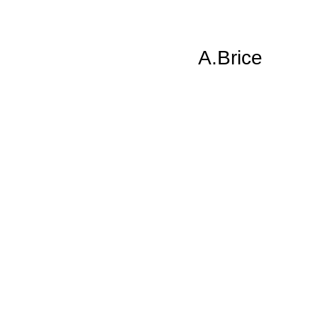
IPĪV «
A.Brice