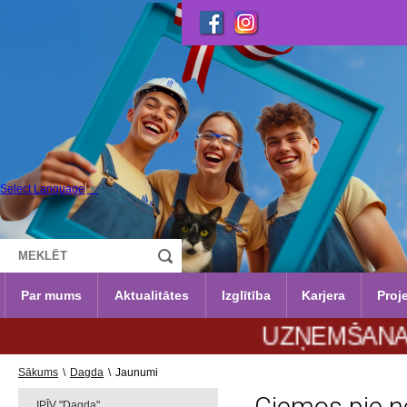
Select Language
▼
Par mums
Aktualitātes
Izglītība
Karjera
Proje
UZŅEMŠANA 2026./2027
Sākums
\
Dagda
\
Jaunumi
IPĪV "Dagda"