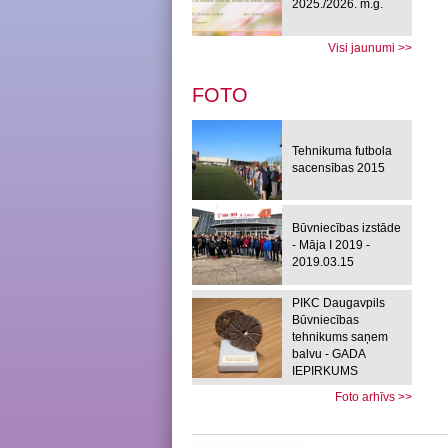
2025./2026. m.g.
Visi jaunumi >>
FOTO
Tehnikuma futbola
sacensības 2015
Būvniecības izstāde
- Māja I 2019 -
2019.03.15
PIKC Daugavpils
Būvniecības
tehnikums saņem
balvu - GADA
IEPIRKUMS
Foto arhīvs >>