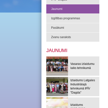
Jaunumi
Izglītības programmas
Pasākumi
Zvanu saraksts
JAUNUMI
Vasaras izlaidumu
laiks tehnikumā
Izlaidums Latgales
Industriālajā
tehnikumā IPĪV
"Dagda"
Izlaidums