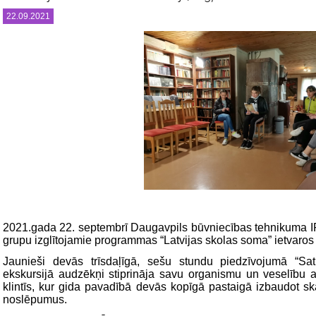
22.09.2021
2021.gada 22. septembrī Daugavpils būvniecības tehnikuma 
grupu izglītojamie programmas “Latvijas skolas soma” ietvaros
Jaunieši devās trīsdaļīgā, sešu stundu piedzīvojumā “Sa
ekskursijā audzēkņi stiprināja savu organismu un veselību ai
klintīs, kur gida pavadībā devās kopīgā pastaigā izbaudot ska
noslēpumus.