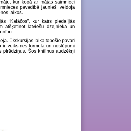
māju, kur kopā ar mājas saimnieci
imnieces pavadībā jaunieši veidoja
enos laikos.
s “Kalāčos”, kur katrs piedalījās
m atšķetinot latviešu dzejnieka un
sonību.
dēja. Ekskursijas laikā topošie pavāri
āda ir veiksmes formula un noslēpumi
s pīrādziņus. Šos knifiņus audzēkņi