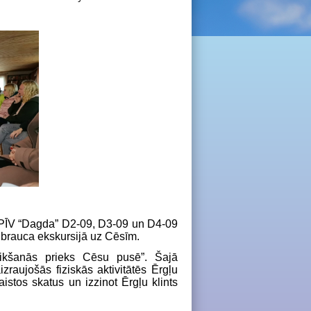
IPĪV “Dagda” D2-09, D3-09 un D4-09
 brauca ekskursijā uz Cēsīm.
tikšanās prieks Cēsu pusē”. Šajā
zraujošās fiziskās aktivitātēs Ērgļu
istos skatus un izzinot Ērgļu klints