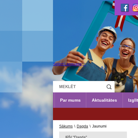
Select Language
▼
Par mums
Aktualitātes
Izglī
Sākums
\
Dagda
\
Jaunumi
IPĪV "Dagda"