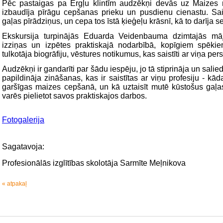
Pēc pastaigas pa Ērgļu klintīm audzēkņi devās uz Maizes 
izbaudīja pīrāgu cepšanas prieku un pusdienu cienastu. Sa
gaļas pīrādziņus, un cepa tos īstā ķieģeļu krāsnī, kā to darīja s
Ekskursija turpinājās Eduarda Veidenbauma dzimtajās mājā
izziņas un izpētes praktiskajā nodarbībā, kopīgiem spēkie
tulkotāja biogrāfiju, vēstures notikumus, kas saistīti ar viņa per
Audzēkņi ir gandarīti par šādu iespēju, jo tā stiprināja un salie
papildināja zināšanas, kas ir saistītas ar viņu profesiju - k
garšīgas maizes cepšanā, un kā uztaisīt mutē kūstošus gaļa
varēs pielietot savos praktiskajos darbos.
Fotogalerija
Sagatavoja:
Profesionālās izglītības skolotāja Sarmīte Meļnikova
« atpakaļ