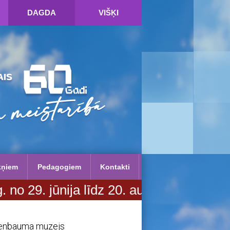
DAGDA
VIŠĶI
kņiem
Pedagogiem
Kontakti
ūnija līdz 20. augustam. Vairāk infor
indenbauma muzejs