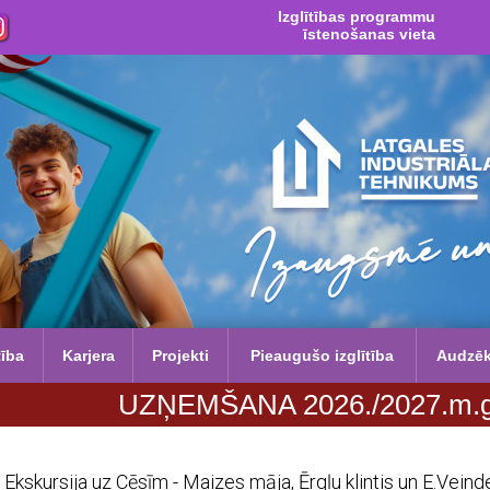
Izglītības programmu
īstenošanas vieta
tība
Karjera
Projekti
Pieaugušo izglītība
Audzē
UZŅEMŠANA 2026./2027.m.g. no 29. j
Ekskursija uz Cēsīm - Maizes māja, Ērgļu klintis un E.Ve