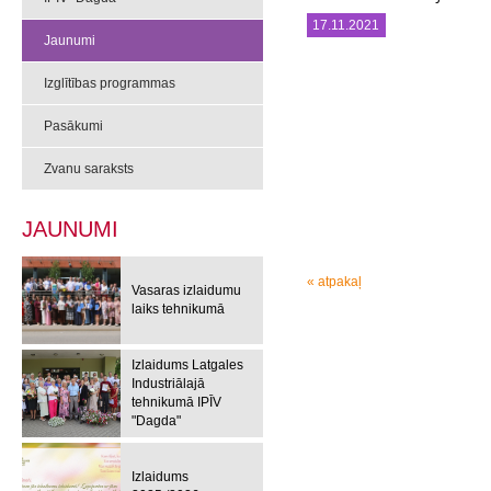
17.11.2021
Jaunumi
Izglītības programmas
Pasākumi
Zvanu saraksts
JAUNUMI
« atpakaļ
Vasaras izlaidumu
laiks tehnikumā
Izlaidums Latgales
Industriālajā
tehnikumā IPĪV
"Dagda"
Izlaidums