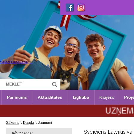
Select Language
▼
Par mums
Aktualitātes
Izglītība
Karjera
Proje
UZŅEMŠANA 2
Sākums
\
Dagda
\
Jaunumi
Sveiciens Latvijas va
IPĪV "Dagda"