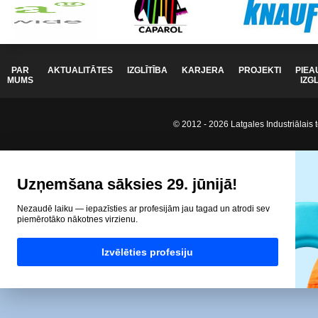
PAR
AKTUALITĀTES
IZGLĪTĪBA
KARJERA
PROJEKTI
PIEA
MUMS
IZG
© 2012 - 2026 Latgales Industriālais t
Uzņemšana sāksies 29. jūnijā!
Nezaudē laiku — iepazīsties ar profesijām jau tagad un atrodi sev
piemērotāko nākotnes virzienu.
Izvēlēties profesiju