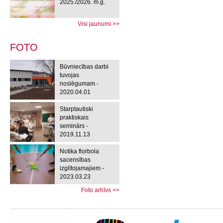
2025./2026. m.g.
Visi jaunumi >>
FOTO
Būvniecības darbi
tuvojas
noslēgumam -
2020.04.01
Starptautiski
praktiskais
seminārs -
2019.11.13
Notika florbola
sacensības
izglītojamajiem -
2023.03.23
Foto arhīvs >>