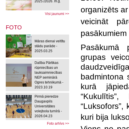
2025./2026. m.g.
organizēts ar
Visi jaunumi >>
veicināt p
FOTO
pasākumiem v
Māras dienai veltītu
Pasākumā p
stādu parāde -
2025.03.25
grupas vei
Dalība Pārtikas
daudzveidīg
rūpniecības un
lauksaimniecības
badmintona s
NEP seminārā
Ogres tehnikumā -
kurā jāpied
2023.10.19
“Kukulītis”,
Pirmā pieredze
Daugavpils
“Luksofors”, 
Universitātes
volejbola turnīrā -
kuri bija luks
2026.04.23
Foto arhīvs >>
Viens no pas