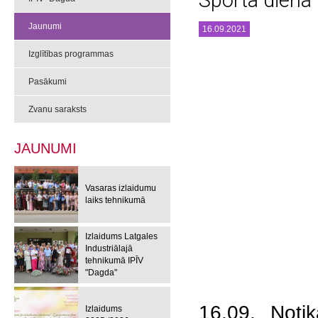
Sporta diena
Jaunumi
16.09.2021
Izglītības programmas
Pasākumi
Zvanu saraksts
JAUNUMI
Vasaras izlaidumu
laiks tehnikumā
Izlaidums Latgales
Industriālajā
tehnikumā IPĪV
"Dagda"
16.09. Noti
Izlaidums