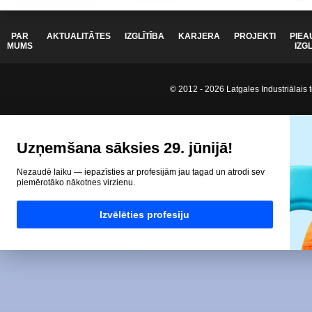
PAR
AKTUALITĀTES
IZGLĪTĪBA
KARJERA
PROJEKTI
PIEA
MUMS
IZG
© 2012 - 2026 Latgales Industriālais t
Uzņemšana sāksies 29. jūnijā!
Nezaudē laiku — iepazīsties ar profesijām jau tagad un atrodi sev
piemērotāko nākotnes virzienu.
Izvēlēties profesiju