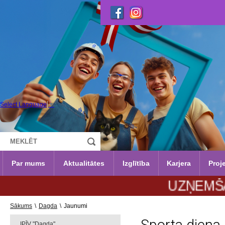
Select Language
▼
Par mums
Aktualitātes
Izglītība
Karjera
Proje
UZŅEMŠANA 2026
Sākums
\
Dagda
\
Jaunumi
IPĪV "Dagda"