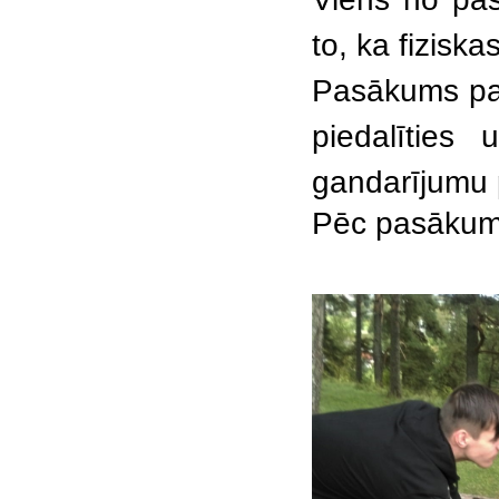
to, ka fiziska
Pasākums parā
piedalīties
gandarījumu p
Pēc pasākuma