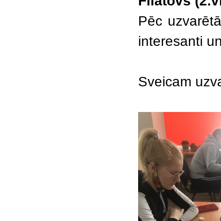
Filatovs (2.
Pēc uzvarētā
interesanti u
Sveicam uzva