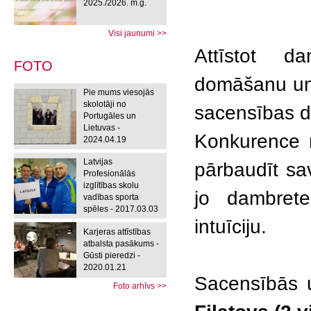
2025./2026. m.g.
Visi jaunumi >>
Attīstot d
FOTO
domāšanu un 
Pie mums viesojās
skolotāji no
sacensības d
Portugāles un
Lietuvas -
Konkurence n
2024.04.19
Latvijas
pārbaudīt sa
Profesionālās
izglītības skolu
jo dambrete
vadības sporta
spēles - 2017.03.03
intuīciju.
Karjeras attīstības
atbalsta pasākums -
Gūsti pieredzi -
2020.01.21
Sacensībās 
Foto arhīvs >>