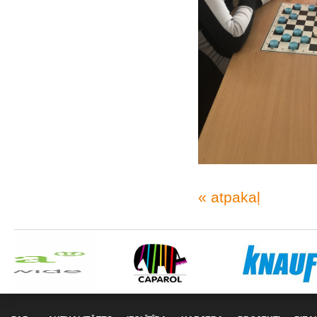
« atpakaļ