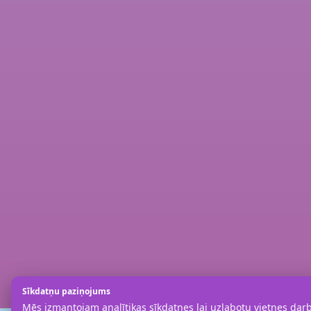
Sīkdatņu paziņojums
Mēs izmantojam analītikas sīkdatnes lai uzlabotu vietnes darbī