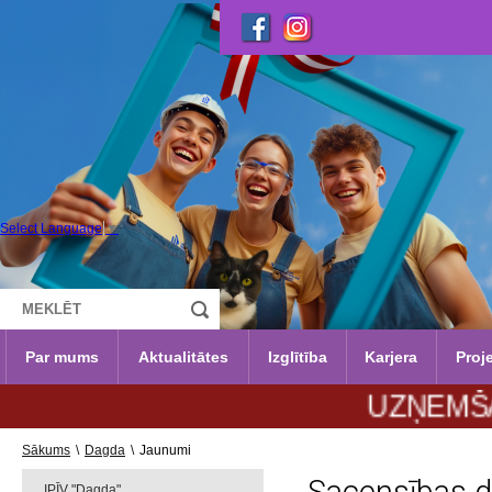
Select Language
▼
Par mums
Aktualitātes
Izglītība
Karjera
Proje
UZŅEMŠANA 2026
Sākums
\
Dagda
\
Jaunumi
IPĪV "Dagda"