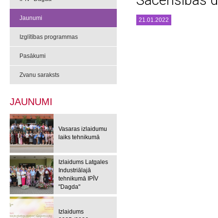
Sacensības 
Jaunumi
21.01.2022
Izglītības programmas
Pasākumi
Zvanu saraksts
JAUNUMI
Vasaras izlaidumu
laiks tehnikumā
Izlaidums Latgales
Industriālajā
tehnikumā IPĪV
"Dagda"
Izlaidums