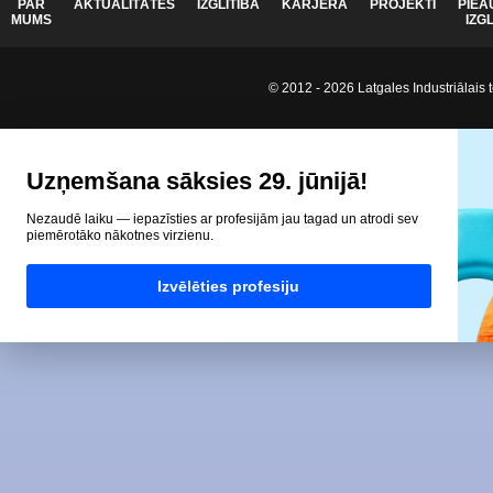
PAR
AKTUALITĀTES
IZGLĪTĪBA
KARJERA
PROJEKTI
PIEA
MUMS
IZG
© 2012 - 2026 Latgales Industriālais t
Uzņemšana sāksies 29. jūnijā!
Nezaudē laiku — iepazīsties ar profesijām jau tagad un atrodi sev
piemērotāko nākotnes virzienu.
Izvēlēties profesiju