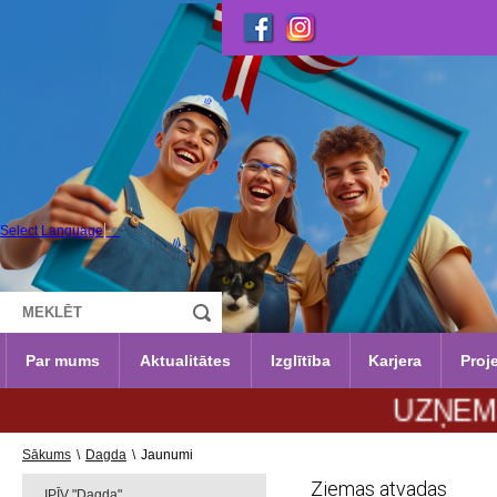
Select Language
▼
Par mums
Aktualitātes
Izglītība
Karjera
Proje
UZŅEMŠANA 2
Sākums
\
Dagda
\
Jaunumi
Ziemas atvadas
IPĪV "Dagda"