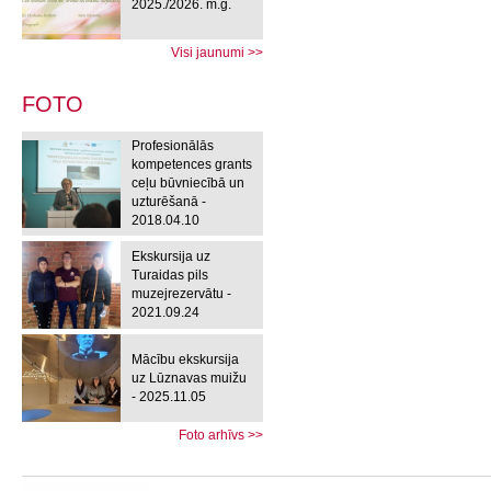
2025./2026. m.g.
Visi jaunumi >>
FOTO
Profesionālās
kompetences grants
ceļu būvniecībā un
uzturēšanā -
2018.04.10
Ekskursija uz
Turaidas pils
muzejrezervātu -
2021.09.24
Mācību ekskursija
uz Lūznavas muižu
- 2025.11.05
Foto arhīvs >>