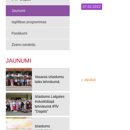
07.02.2022
Jaunumi
Izglītības programmas
Pasākumi
Zvanu saraksts
JAUNUMI
Vasaras izlaidumu
« atpakaļ
laiks tehnikumā
Izlaidums Latgales
Industriālajā
tehnikumā IPĪV
"Dagda"
Izlaidums