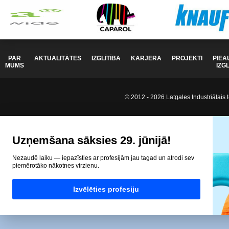
PAR
AKTUALITĀTES
IZGLĪTĪBA
KARJERA
PROJEKTI
PIEA
MUMS
IZG
© 2012 - 2026 Latgales Industriālais t
Uzņemšana sāksies 29. jūnijā!
Nezaudē laiku — iepazīsties ar profesijām jau tagad un atrodi sev
piemērotāko nākotnes virzienu.
Izvēlēties profesiju