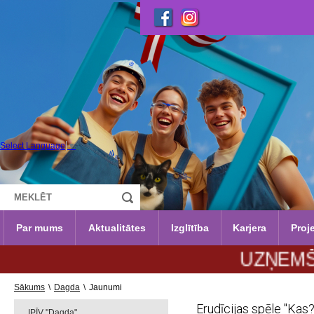
Select Language
▼
Par mums
Aktualitātes
Izglītība
Karjera
Proje
UZŅEMŠANA 20
Sākums
\
Dagda
\
Jaunumi
Erudīcijas spēle "Kas
IPĪV "Dagda"