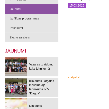
15.03.2022
Jaunumi
Izglītības programmas
Pasākumi
Zvanu saraksts
JAUNUMI
Vasaras izlaidumu
laiks tehnikumā
« atpakaļ
Izlaidums Latgales
Industriālajā
tehnikumā IPĪV
"Dagda"
Izlaidums