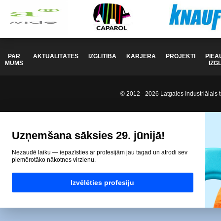
PAR
AKTUALITĀTES
IZGLĪTĪBA
KARJERA
PROJEKTI
PIEA
MUMS
IZG
© 2012 - 2026 Latgales Industriālais t
Uzņemšana sāksies 29. jūnijā!
Nezaudē laiku — iepazīsties ar profesijām jau tagad un atrodi sev
piemērotāko nākotnes virzienu.
Izvēlēties profesiju