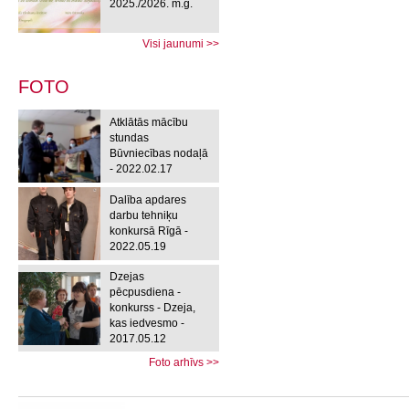
2025./2026. m.g.
Visi jaunumi >>
FOTO
Atklātās mācību
stundas
Būvniecības nodaļā
- 2022.02.17
Dalība apdares
darbu tehniķu
konkursā Rīgā -
2022.05.19
Dzejas
pēcpusdiena -
konkurss - Dzeja,
kas iedvesmo -
2017.05.12
Foto arhīvs >>