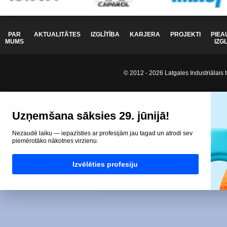
PAR
AKTUALITĀTES
IZGLĪTĪBA
KARJERA
PROJEKTI
PIEA
MUMS
IZG
© 2012 - 2026 Latgales Industriālais t
Uzņemšana sāksies 29. jūnijā!
Nezaudē laiku — iepazīsties ar profesijām jau tagad un atrodi sev
piemērotāko nākotnes virzienu.
Izvēlēties profesiju