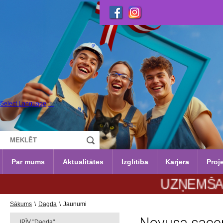
Select Language
▼
Par mums
Aktualitātes
Izglītība
Karjera
Proje
UZŅEMŠANA 2026./
Sākums
\
Dagda
\
Jaunumi
IPĪV "Dagda"