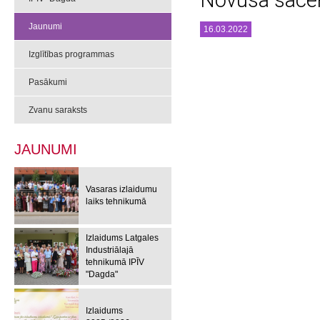
Novusa sace
Jaunumi
16.03.2022
Izglītības programmas
Pasākumi
Zvanu saraksts
JAUNUMI
Vasaras izlaidumu
laiks tehnikumā
Izlaidums Latgales
Industriālajā
tehnikumā IPĪV
"Dagda"
Izlaidums