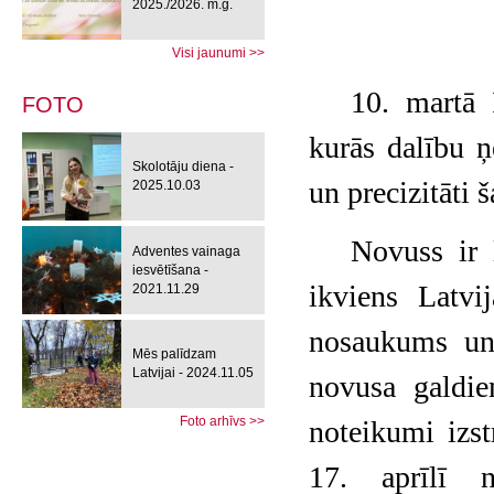
2025./2026. m.g.
Visi jaunumi >>
10. martā 
FOTO
kurās dalību 
Skolotāju diena -
un precizitāti š
2025.10.03
Novuss ir l
Adventes vainaga
iesvētīšana -
ikviens Latvi
2021.11.29
nosaukums un 
Mēs palīdzam
Latvijai - 2024.11.05
novusa galdi
Foto arhīvs >>
noteikumi izs
17. aprīlī n