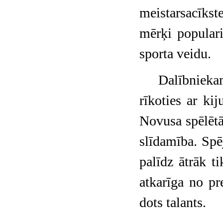
meistarsacīks
mērķi populari
sporta veidu.
Dalībniekam
rīkoties ar ki
Novusa spēlētāj
slīdamība. Spē
palīdz ātrāk t
atkarīga no pre
dots talants.