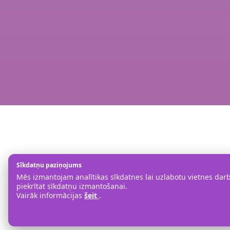
Sīkdatņu paziņojums
Mēs izmantojam analītikas sīkdatnes lai uzlabotu vietnes darbī
piekrītat sīkdatņu izmantošanai.
Vairāk informācijas
šeit
.