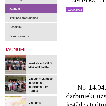
Lielā talka 
Jaunumi
12.05.2022
Izglītības programmas
Pasākumi
Zvanu saraksts
JAUNUMI
Vasaras izlaidumu
laiks tehnikumā
Izlaidums Latgales
Industriālajā
No 14.04.
tehnikumā IPĪV
"Dagda"
darbinieki uzs
iestādes terit
Izlaidums