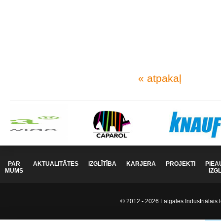
« atpakaļ
PAR
AKTUALITĀTES
IZGLĪTĪBA
KARJERA
PROJEKTI
PIEA
MUMS
IZG
© 2012 - 2026 Latgales Industriālais t