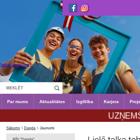
Select Language
▼
Par mums
Aktualitātes
Izglītība
Karjera
Proje
UZŅEMŠANA 20
Sākums
\
Dagda
\
Jaunumi
IPĪV "Dagda"