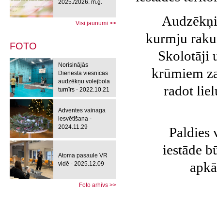
2025./2026. m.g.
Audzēkņi 
Visi jaunumi >>
kurmju rakum
FOTO
Skolotāji 
Norisinājās
krūmiem zar
Dienesta viesnīcas
audzēkņu volejbola
radot lie
turnīrs - 2022.10.21
Adventes vainaga
iesvētīšana -
2024.11.29
Paldies 
iestāde b
Atoma pasaule VR
apkā
vidē - 2025.12.09
Foto arhīvs >>