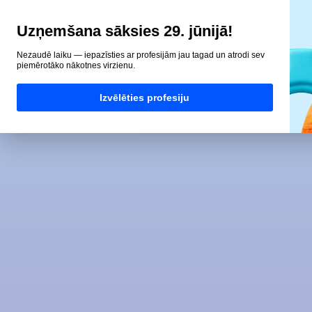
Uzņemšana sāksies 29. jūnijā!
Nezaudē laiku — iepazīsties ar profesijām jau tagad un atrodi sev
piemērotāko nākotnes virzienu.
Izvēlēties profesiju