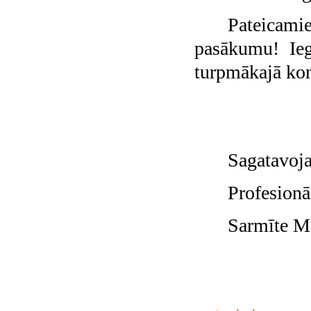
Pateicamie
pasākumu! Ieg
turpmākajā kon
Sagatavoj
Profesionāl
Sarmīte M