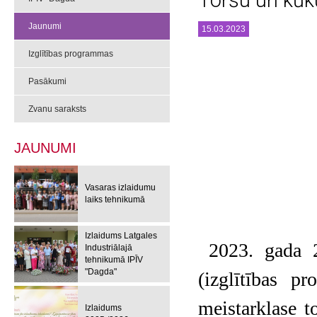
Toršu un kūk
Jaunumi
15.03.2023
Izglītības programmas
Pasākumi
Zvanu saraksts
JAUNUMI
Vasaras izlaidumu
laiks tehnikumā
Izlaidums Latgales
2023. gada 2
Industriālajā
tehnikumā IPĪV
"Dagda"
(izglītības p
meistarklase t
Izlaidums