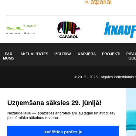
« atpakaļ
PAR
AKTUALITĀTES
IZGLĪTĪBA
KARJERA
PROJEKTI
PIEA
MUMS
IZG
© 2012 - 2026 Latgales Industriālais t
Uzņemšana sāksies 29. jūnijā!
Nezaudē laiku — iepazīsties ar profesijām jau tagad un atrodi sev
piemērotāko nākotnes virzienu.
Izvēlēties profesiju