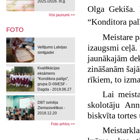
2025./2026. m.g.
Olga Gekiša. 
Visi jaunumi >>
“Konditora palī
FOTO
Meistare pa
izaugsmi ceļā. 
Veltījums Latvijas
simtgadei
jaunākajām de
zināšanām šajā
Kvalifikācijas
eksāmens
rīkiem, to izm
"Konditora palīgs",
grupa D-09/ESF -
Dagda - 2019.06.27
Lai meista
skolotāju Ann
DBT svinēja
Ziemassvētkus -
biskvīta tortes
2018.12.20
Foto arhīvs >>
Meistarkl