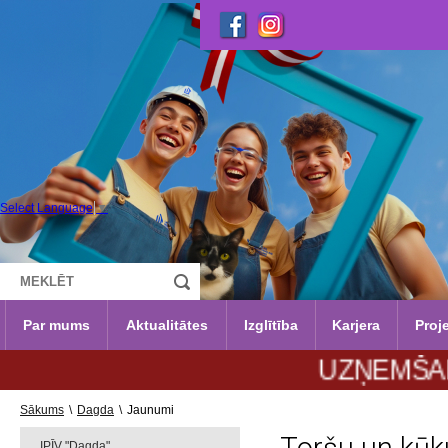
Select Language
▼
Par mums
Aktualitātes
Izglītība
Karjera
Proje
UZŅEMŠANA 2026
Sākums
\
Dagda
\
Jaunumi
IPĪV "Dagda"