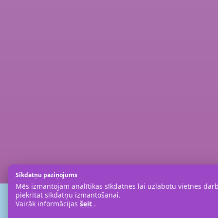
Sīkdatņu paziņojums
Mēs izmantojam analītikas sīkdatnes lai uzlabotu vietnes darbī
piekrītat sīkdatņu izmantošanai.
Vairāk informācijas
šeit
.