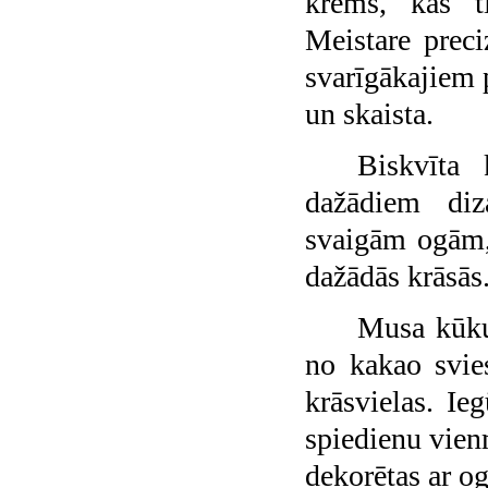
krēms, kas ti
Meistare preci
svarīgākajiem 
un skaista.
Biskvīta 
dažādiem diz
svaigām ogām,
dažādās krāsās
Musa kūku 
no kakao svies
krāsvielas. Ie
spiedienu vien
dekorētas ar o