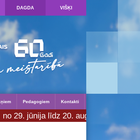
DAGDA
VIŠĶI
kņiem
Pedagogiem
Kontakti
nija līdz 20. augustam. Vairāk inform