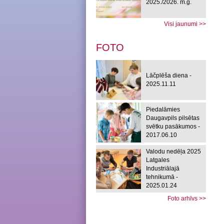
2025./2026. m.g.
Visi jaunumi >>
FOTO
Lāčplēša diena -
2025.11.11
Piedalāmies
Daugavpils pilsētas
svētku pasākumos -
2017.06.10
Valodu nedēļa 2025
Latgales
Industriālajā
tehnikumā -
2025.01.24
Foto arhīvs >>