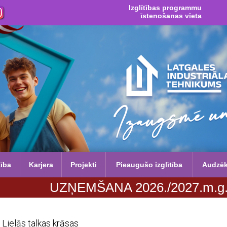
Izglītības programmu
īstenošanas vieta
tība
Karjera
Projekti
Pieaugušo izglītība
Audzē
UZŅEMŠANA 2026./2027.m.g. no 29. jū
Lielās talkas krāsas