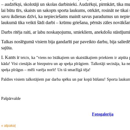
– audzēkņi, skolotāji un skolas darbinieki. Audzēkņi, pirmkārt, tika mu
lai būtu tīrs, skaists un sakopts sporta laukums, otrkārt, rosināt ne tikai
savu ikdienas dzīvi, ka nepieciešams mainīt savus paradumus un nepies
laukumā tika veikti šādi darbi – krūmu griešana, pērnās zāles novākša
Darbs ritēja raiti, ar labu noskaņojumu, smiekliem, anekdošu stāstījum
Talkas noslēgumā visiem bija gandarīti par paveikto darbu, bija saliedēt
sajūta.
I. Kants ir
teicis, ka “viens no īstākajiem un skaistākajiem priekiem ir atpūta
kāda! Visi cienājās ar biezputru un ap speķa pīrāgiem. Talkotāji secināja, ka n
speķa pīrāgus – mēli varēja norīt! Un tā smaržīgā tēja!
Paldies visiem talkotājiem par darba spēku un par kopā būšanu! Sporta laukum
Pašpārvalde
Fotogalerija
« atpakaļ