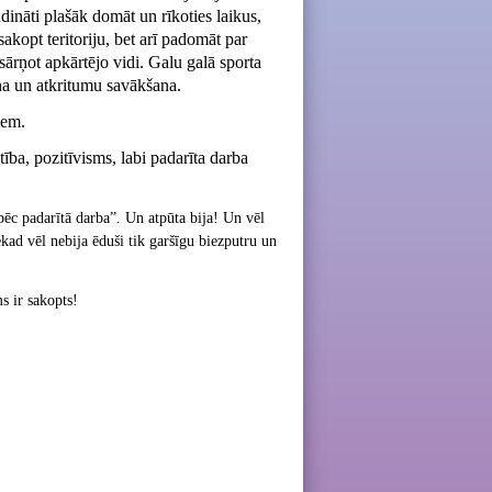
dināti plašāk domāt un rīkoties laikus,
 sakopt teritoriju, bet arī padomāt par
ārņot apkārtējo vidi. Galu galā sporta
na un atkritumu savākšana.
iem.
ība, pozitīvisms, labi padarīta darba
 pēc padarītā darba”. Un atpūta bija! Un vēl
ekad vēl nebija ēduši tik garšīgu biezputru un
s ir sakopts!