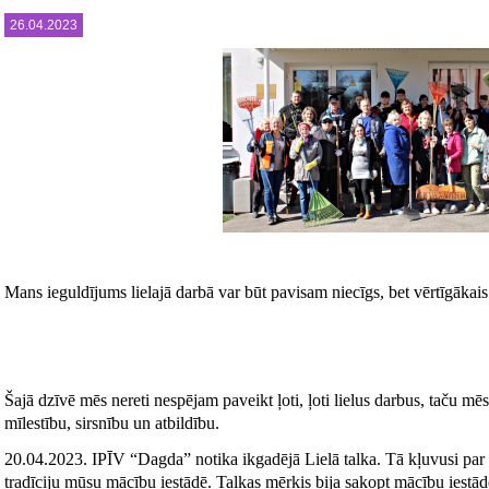
26.04.2023
Mans ieguldījums lielajā darbā var būt pavisam niecīgs, bet vērtīgākais ir
Šajā dzīvē mēs nereti nespējam paveikt ļoti, ļoti lielus darbus, taču m
mīlestību, sirsnību un atbildību.
20.04.2023. IPĪV “Dagda” notika ikgadējā Lielā talka. Tā kļuvusi pa
tradīciju mūsu mācību iestādē. Talkas mērķis bija sakopt mācību iestā