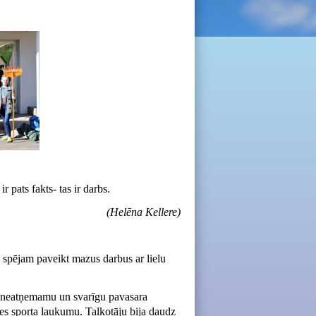
 pats fakts- tas ir darbs.
(Helēna Kellere)
ēs spējam paveikt mazus darbus ar lielu
r neatņemamu un svarīgu pavasara
des sporta laukumu. Talkotāju bija daudz