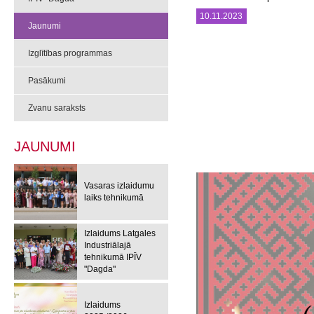
10.11.2023
Jaunumi
Izglītības programmas
Pasākumi
Zvanu saraksts
JAUNUMI
Vasaras izlaidumu
laiks tehnikumā
Izlaidums Latgales
Industriālajā
tehnikumā IPĪV
"Dagda"
Izlaidums