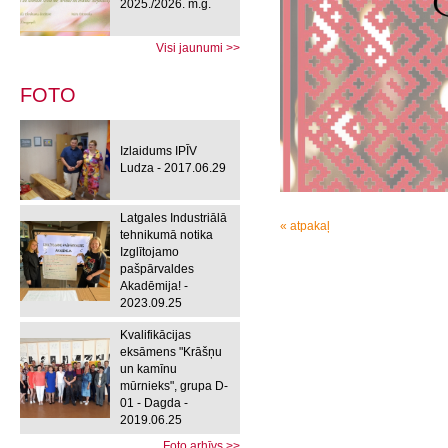
2025./2026. m.g.
Visi jaunumi >>
FOTO
Izlaidums IPĪV
Ludza - 2017.06.29
Latgales Industriālā
« atpakaļ
tehnikumā notika
Izglītojamo
pašpārvaldes
Akadēmija! -
2023.09.25
Kvalifikācijas
eksāmens "Krāšņu
un kamīnu
mūrnieks", grupa D-
01 - Dagda -
2019.06.25
Foto arhīvs >>