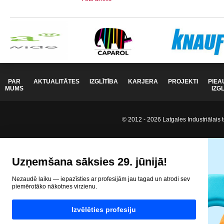
PAR
AKTUALITĀTES
IZGLĪTĪBA
KARJERA
PROJEKTI
PIEA
MUMS
IZG
© 2012 - 2026 Latgales Industriālais t
Uzņemšana sāksies 29. jūnijā!
Nezaudē laiku — iepazīsties ar profesijām jau tagad un atrodi sev
piemērotāko nākotnes virzienu.
Izvēlēties profesiju