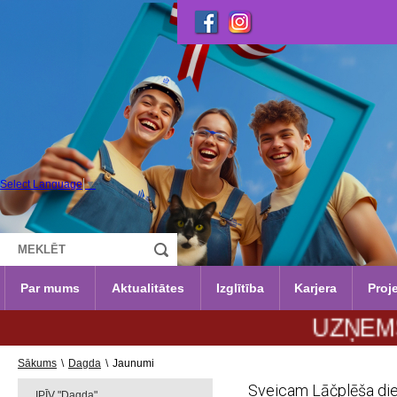
Select Language
▼
Par mums
Aktualitātes
Izglītība
Karjera
Proje
UZŅEMŠANA 20
Sākums
\
Dagda
\
Jaunumi
Sveicam Lāčplēša die
IPĪV "Dagda"