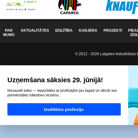
PAR
AKTUALITĀTES
IZGLĪTĪBA
KARJERA
PROJEKTI
PIEA
MUMS
IZG
© 2012 - 2026 Latgales Industriālais t
Uzņemšana sāksies 29. jūnijā!
Nezaudē laiku — iepazīsties ar profesijām jau tagad un atrodi sev
piemērotāko nākotnes virzienu.
Izvēlēties profesiju