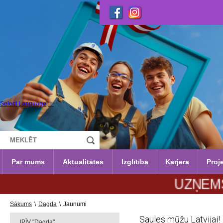
Select Language
▼
Par mums
Aktualitātes
Izglītība
Karjera
Proje
UZŅEMŠANA 20
Sākums
\
Dagda
\
Jaunumi
Saules mūžu Latvijai!
IPĪV "Dagda"