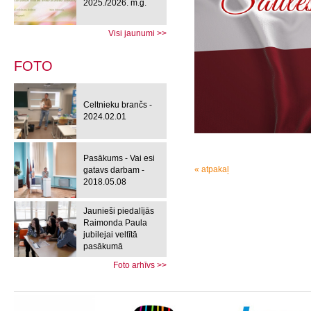
2025./2026. m.g.
Visi jaunumi >>
FOTO
Celtnieku brančs -
2024.02.01
Pasākums - Vai esi
« atpakaļ
gatavs darbam -
2018.05.08
Jaunieši piedalījās
Raimonda Paula
jubilejai veltītā
pasākumā
Foto arhīvs >>