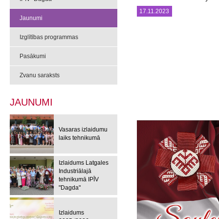
17.11.2023
Jaunumi
Izglītības programmas
Pasākumi
Zvanu saraksts
JAUNUMI
Vasaras izlaidumu
laiks tehnikumā
Izlaidums Latgales
Industriālajā
tehnikumā IPĪV
"Dagda"
Izlaidums