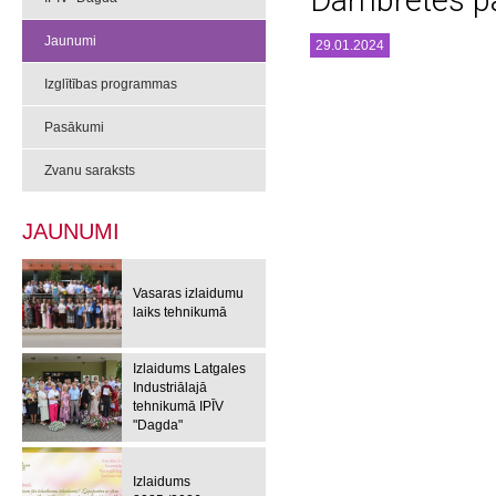
Dambretes 
Jaunumi
29.01.2024
Izglītības programmas
Pasākumi
Zvanu saraksts
JAUNUMI
Vasaras izlaidumu
laiks tehnikumā
Izlaidums Latgales
Industriālajā
tehnikumā IPĪV
"Dagda"
Izlaidums