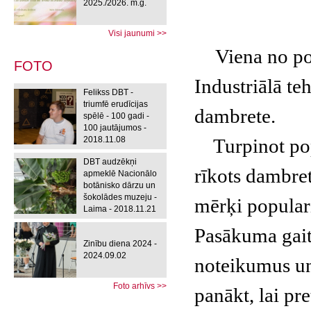
2025./2026. m.g.
Visi jaunumi >>
Viena no po
FOTO
Industriālā t
Felikss DBT -
triumfē erudīcijas
dambrete.
spēlē - 100 gadi -
100 jautājumos -
2018.11.08
Turpinot popu
DBT audzēkņi
rīkots dambre
apmeklē Nacionālo
botānisko dārzu un
šokolādes muzeju -
mērķi populari
Laima - 2018.11.21
Pasākuma gait
Zinību diena 2024 -
2024.09.02
noteikumus un 
Foto arhīvs >>
panākt, lai pre