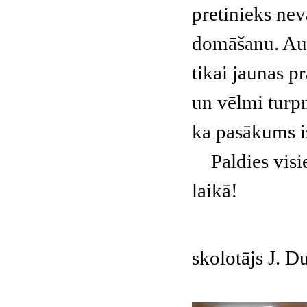
pretinieks neva
domāšanu. Aud
tikai jaunas p
un vēlmi turp
ka pasākums iz
Paldies visie
laikā!
skolotājs J. 