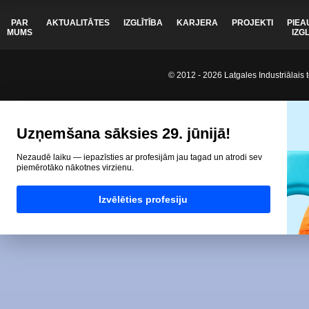
PAR
AKTUALITĀTES
IZGLĪTĪBA
KARJERA
PROJEKTI
PIEA
MUMS
IZG
© 2012 - 2026 Latgales Industriālais t
Uzņemšana sāksies 29. jūnijā!
Nezaudē laiku — iepazīsties ar profesijām jau tagad un atrodi sev
piemērotāko nākotnes virzienu.
Izvēlēties profesiju