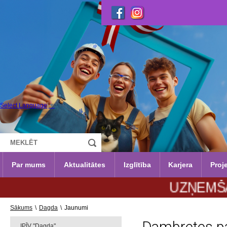
Select Language
▼
Par mums
Aktualitātes
Izglītība
Karjera
Proje
UZŅEMŠANA 2026
Sākums
\
Dagda
\
Jaunumi
IPĪV "Dagda"