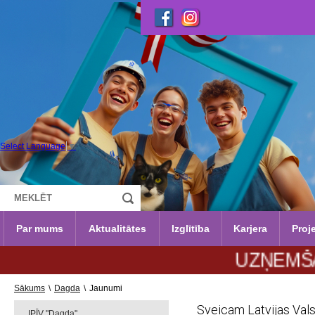
Select Language
▼
Par mums
Aktualitātes
Izglītība
Karjera
Proje
UZŅEMŠANA 202
Sākums
\
Dagda
\
Jaunumi
Sveicam Latvijas Vals
IPĪV "Dagda"