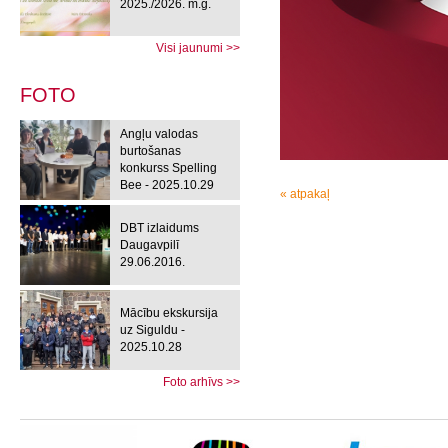
2025./2026. m.g.
Visi jaunumi >>
FOTO
Angļu valodas
burtošanas
konkurss Spelling
Bee - 2025.10.29
« atpakaļ
DBT izlaidums
Daugavpilī
29.06.2016.
Mācību ekskursija
uz Siguldu -
2025.10.28
Foto arhīvs >>