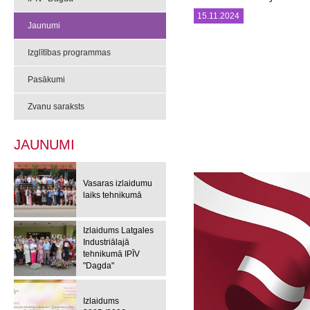
15.11.2024
Jaunumi
Izglītības programmas
Pasākumi
Zvanu saraksts
JAUNUMI
Vasaras izlaidumu
laiks tehnikumā
Izlaidums Latgales
Industriālajā
tehnikumā IPĪV
"Dagda"
Izlaidums