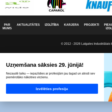
PAR
AKTUALITĀTES
IZGLĪTĪBA
KARJERA
PROJEKTI
PIEA
MUMS
IZG
© 2012 - 2026 Latgales Industriālais t
Uzņemšana sāksies 29. jūnijā!
Nezaudē laiku — iepazīsties ar profesijām jau tagad un atrodi sev
piemērotāko nākotnes virzienu.
Izvēlēties profesiju