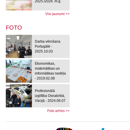
2025./2026. m.g.
Visi jaunumi >>
FOTO
Darba vērošana
Portugālē -
2025.10.03
Ekonomikas,
matemātikas un
informātikas nedēļa
- 2019.02.08
Profesionālā
izglītība Osnabrikā,
Vācijā - 2024.06.07
Foto arhīvs >>