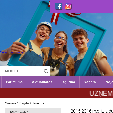
Select Language
▼
Par mums
Aktualitātes
Izglītība
Karjera
Proje
UZŅEMŠANA 20
Sākums
\
Dagda
\
Jaunumi
2015.2016.m.g. izlai
IPĪV "Dagda"