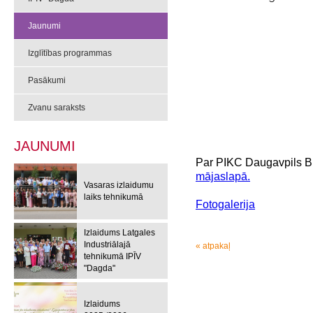
Jaunumi
Izglītības programmas
Pasākumi
Zvanu saraksts
JAUNUMI
P
ar PIKC Daugavpils B
mājaslapā.
Vasaras izlaidumu
laiks tehnikumā
Fotogalerija
Izlaidums Latgales
Industriālajā
« atpakaļ
tehnikumā IPĪV
"Dagda"
Izlaidums