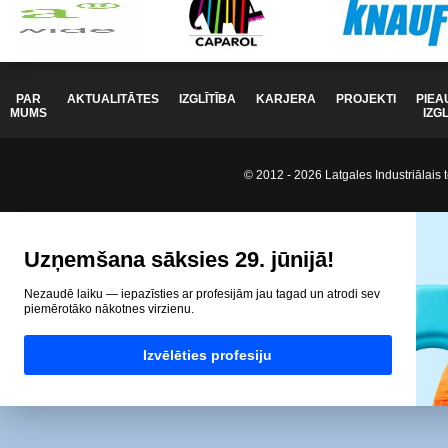
PAR
AKTUALITĀTES
IZGLĪTĪBA
KARJERA
PROJEKTI
PIEA
MUMS
IZG
© 2012 - 2026 Latgales Industriālais t
Uzņemšana sāksies 29. jūnijā!
Nezaudē laiku — iepazīsties ar profesijām jau tagad un atrodi sev
piemērotāko nākotnes virzienu.
Izvēlēties profesiju