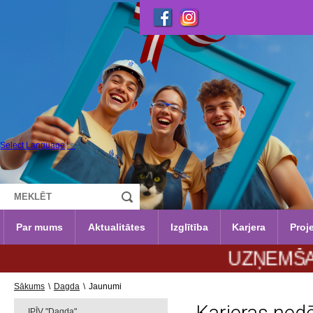
Select Language
▼
Par mums
Aktualitātes
Izglītība
Karjera
Proje
UZŅEMŠANA 2026
Sākums
\
Dagda
\
Jaunumi
IPĪV "Dagda"