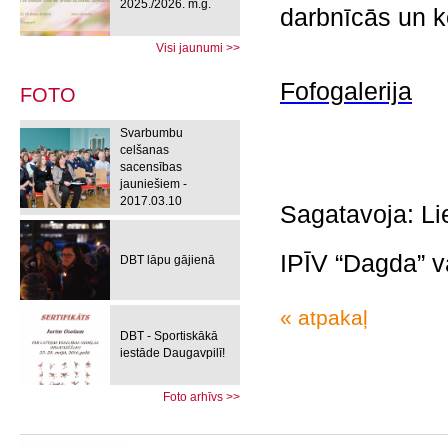
2025./2026. m.g.
darbnīcās un k
Visi jaunumi >>
Fofogalerija
FOTO
Svarbumbu
celšanas
sacensības
jauniešiem -
2017.03.10
Sagatavoja: Li
IPĪV “Dagda” v
DBT lāpu gājienā
« atpakaļ
DBT - Sportiskākā
iestāde Daugavpilī!
Foto arhīvs >>