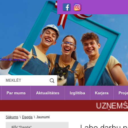
Select Language
▼
Par mums
Aktualitātes
Izglītība
Karjera
Proje
UZŅEMŠANA 202
Sākums
\
Dagda
\
Jaunumi
IPĪV "Dagda"