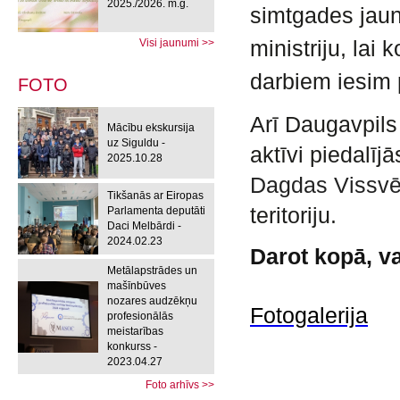
2025./2026. m.g.
simtgades jaun
ministriju, lai
Visi jaunumi >>
darbiem iesim p
FOTO
Arī Daugavpil
Mācību ekskursija
uz Siguldu -
aktīvi piedalīj
2025.10.28
Dagdas Vissvē
Tikšanās ar Eiropas
teritoriju.
Parlamenta deputāti
Daci Melbārdi -
2024.02.23
Darot kopā, va
Metālapstrādes un
mašīnbūves
nozares audzēkņu
Fotogalerija
profesionālās
meistarības
konkurss -
2023.04.27
Foto arhīvs >>