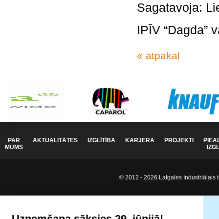
Sagatavoja: Li
IPĪV “Dagda” v
« atpakaļ
PAR
AKTUALITĀTES
IZGLĪTĪBA
KARJERA
PROJEKTI
PIEA
MUMS
IZG
© 2012 - 2026 Latgales Industriālais t
Uzņemšana sāksies 29. jūnijā!