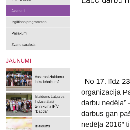
Labo darbu n
Jaunumi
Izglītības programmas
Pasākumi
Zvanu saraksts
JAUNUMI
Vasaras izlaidumu
No 17. līdz 23
laiks tehnikumā
organizācija P
Izlaidums Latgales
darbu nedēļa” 
Industriālajā
tehnikumā IPĪV
"Dagda"
darbus gan paš
nedēļa 2016” ti
Izlaidums