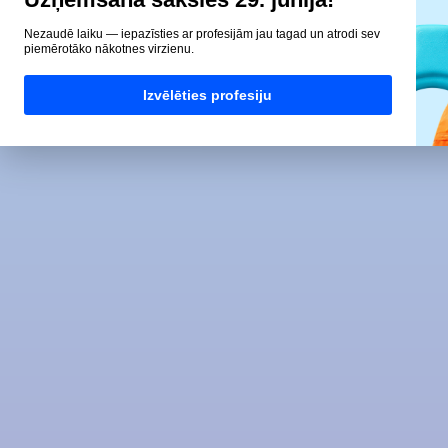
Nezaudē laiku — iepazīsties ar profesijām jau tagad un atrodi sev
piemērotāko nākotnes virzienu.
Izvēlēties profesiju