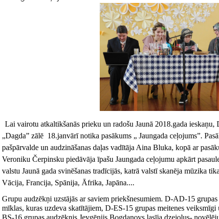
Lai vairotu atkaltikšanās prieku un radošu Jaunā 2018.gada ieskaņu
„Dagda” zālē
18.janvārī notika pasākums „ Jaungada ceļojums”. Pas
pašpārvalde un audzināšanas daļas vadītāja Aina Bluka, kopā ar pasāk
Veroniku Čerpinsku piedāvāja īpašu Jaungada ceļojumu apkārt pasaulei.
valstu Jaunā gada svinēšanas tradīcijās, katrā valstī skanēja mūzika tikai
Vācija, Francija, Spānija, Āfrika, Japāna....
Grupu audzēkņi uzstājās ar saviem priekšnesumiem. D-AD-15 grupas a
mīklas, kuras uzdeva skatītājiem, D-ES-15 grupas meitenes veiksmīgi u
BS-16 grupas audzēknis Jevgēnijs Bogdanovs lasīja dzejoļus- novēlēju