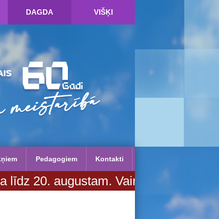
DAGDA
VIŠĶI
kņiem
Pedagogiem
Kontakti
 informācijas SPIED ŠEIT!