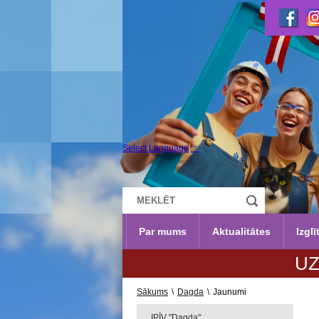
Select Language
▼
Par mums
Aktualitātes
Izglī
UZŅEMŠANA 2026./2027.m.g. no
Sākums
\
Dagda
\
Jaunumi
IPĪV "Dagda"