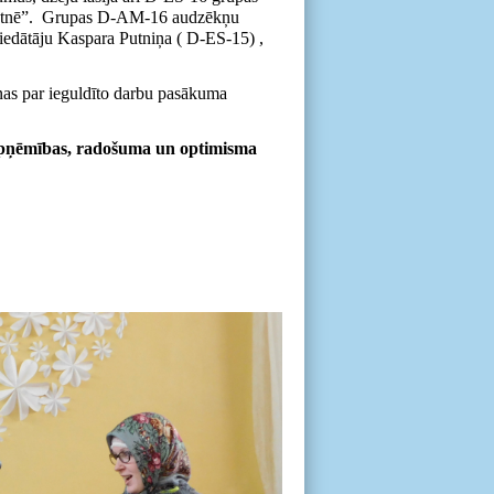
ākotnē”. Grupas D-AM-16 audzēkņu
iedātāju Kaspara Putniņa ( D-ES-15) ,
ņas par ieguldīto darbu pasākuma
ir apņēmības, radošuma un optimisma