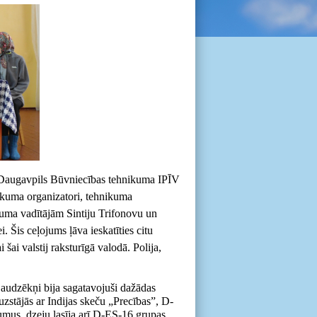
, Daugavpils Būvniecības tehnikuma IPĪV
ākuma organizatori, tehnikuma
uma vadītājām Sintiju Trifonovu un
 Šis ceļojums ļāva ieskatīties citu
 šai valstij raksturīgā valodā. Polija,
udzēkņi bija sagatavojuši dažādas
zstājās ar Indijas skeču „Precības”, D-
mus, dzeju lasīja arī D-ES-16 grupas