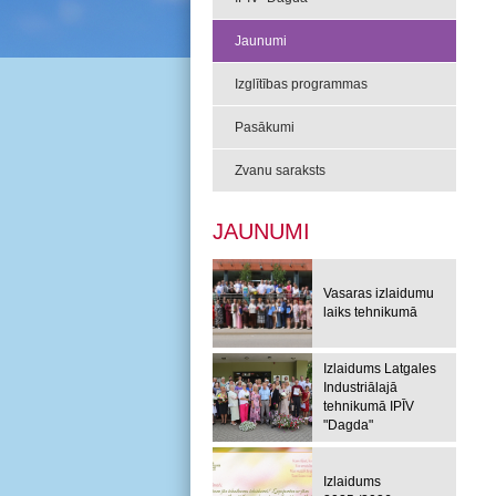
Jaunumi
Izglītības programmas
Pasākumi
Zvanu saraksts
JAUNUMI
Vasaras izlaidumu
laiks tehnikumā
Izlaidums Latgales
Industriālajā
tehnikumā IPĪV
"Dagda"
Izlaidums