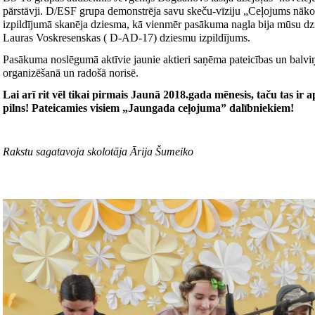
pārstāvji. D/ESF grupa demonstrēja savu skeču-vīziju „Ceļojums n
izpildījumā skanēja dziesma, kā vienmēr pasākuma nagla bija mūsu dz
Lauras Voskresenskas ( D-AD-17) dziesmu izpildījums.
Pasākuma noslēgumā aktīvie jaunie aktieri saņēma pateicības un balvi
organizēšanā un radošā norisē.
Lai arī rit vēl tikai pirmais Jaunā 2018.gada mēnesis, taču tas 
pilns! Pateicamies visiem „Jaungada ceļojuma” dalībniekiem!
Rakstu sagatavoja skolotāja Ārija Šumeiko