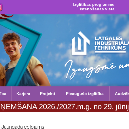
Izglītības programmu
īstenošanas vieta
tība
Karjera
Projekti
Pieaugušo izglītība
Audzē
 29. jūnija līdz 20. augustam. Vairāk
Jaungada ceļojums