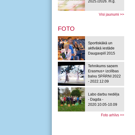
2025./2026. m.g.
Visi jaunumi >>
FOTO
Sportiskākā un
aktīvākā iestāde
Daugavpilī 2015
Tehnikums saņem
Erasmus+ izcilības
balvu SPĀRNI 2022
- 2022.12.09
Labo darbu nedēļa
- Dagda -
2020.10.05-10.09
Foto arhīvs >>