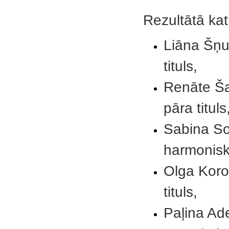
Rezultātā katr
Liāna Šņu
tituls,
Renāte Ša
pāra tituls
Sabina So
harmoniskā
Olga Koro
tituls,
Paļina Ad