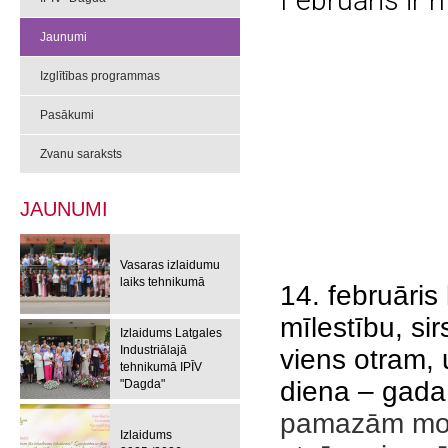
Februāris ir 
Jaunumi
Izglītības programmas
Pasākumi
Zvanu saraksts
JAUNUMI
Vasaras izlaidumu
laiks tehnikumā
14. februāris 
mīlestību, si
Izlaidums Latgales
Industriālajā
viens otram, u
tehnikumā IPĪV
diena – gada
"Dagda"
pamazām most
Izlaidums