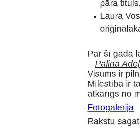
pāra tituls
Laura Vos
oriģinālāk
Par šī gada l
–
Palina Adeļ
Visums ir piln
Mīlestība ir t
atkarīgs no mī
Fotogalerija
Rakstu sagat