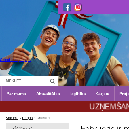
Select Language
▼
Par mums
Aktualitātes
Izglītība
Karjera
Proje
UZŅEMŠANA 2026./2
Sākums
\
Dagda
\
Jaunumi
IPĪV "Dagda"