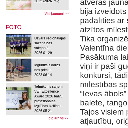
atvēras jaun
2025./2026. m.g.
bija izveidot
Visi jaunumi >>
padalīties ar
FOTO
atzītos mīlest
Tika organiz
Uzvara reģionālajās
sacensībās
Valentīna die
volejbolā -
2026.01.29
Pasākuma laik
viņi ir paši 
Ieguldītais darbs
nes prieku -
konkursi, tād
2023.06.14
mīlestības sp
Tehnikums saņem
“Ievas ābols”
VET Excellence
Award 2026 balvu
balete, tango
profesionālās
izglītības izcilībai -
Tajos visiem
2026.05.21
Foto arhīvs >>
atjautību, ori