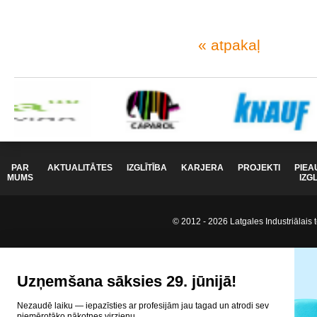
« atpakaļ
PAR
AKTUALITĀTES
IZGLĪTĪBA
KARJERA
PROJEKTI
PIEA
MUMS
IZG
© 2012 - 2026 Latgales Industriālais t
Uzņemšana sāksies 29. jūnijā!
Nezaudē laiku — iepazīsties ar profesijām jau tagad un atrodi sev
piemērotāko nākotnes virzienu.