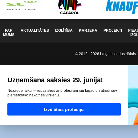
PAR
AKTUALITĀTES
IZGLĪTĪBA
KARJERA
PROJEKTI
PIEA
MUMS
IZG
© 2012 - 2026 Latgales Industriālais t
Uzņemšana sāksies 29. jūnijā!
Nezaudē laiku — iepazīsties ar profesijām jau tagad un atrodi sev
piemērotāko nākotnes virzienu.
Izvēlēties profesiju