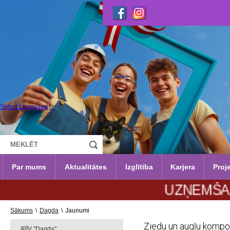
Select Language
▼
Par mums
Aktualitātes
Izglītība
Karjera
Proje
UZŅEMŠANA 202
Sākums
\
Dagda
\
Jaunumi
Ziedu un augļu kompozī
IPĪV "Dagda"