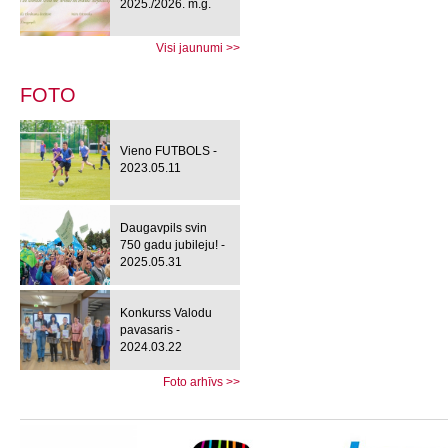
2025./2026. m.g.
Visi jaunumi >>
FOTO
Vieno FUTBOLS -
2023.05.11
Daugavpils svin
750 gadu jubileju! -
2025.05.31
Konkurss Valodu
pavasaris -
2024.03.22
Foto arhīvs >>