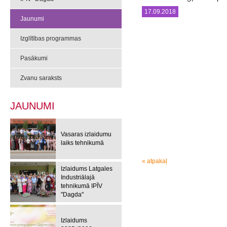
17.09.2018
Jaunumi
Izglītības programmas
Pasākumi
Zvanu saraksts
JAUNUMI
Vasaras izlaidumu
laiks tehnikumā
« atpakaļ
Izlaidums Latgales
Industriālajā
tehnikumā IPĪV
"Dagda"
Izlaidums