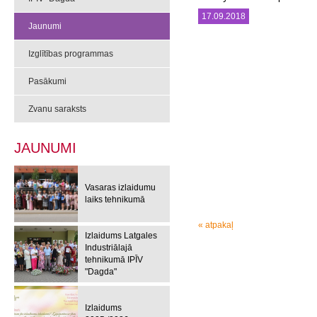
17.09.2018
Jaunumi
Izglītības programmas
Pasākumi
Zvanu saraksts
JAUNUMI
Vasaras izlaidumu
laiks tehnikumā
« atpakaļ
Izlaidums Latgales
Industriālajā
tehnikumā IPĪV
"Dagda"
Izlaidums