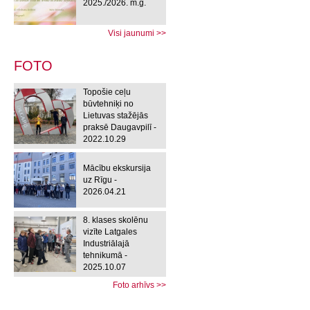
2025./2026. m.g.
Visi jaunumi >>
FOTO
Topošie ceļu
būvtehniķi no
Lietuvas stažējās
praksē Daugavpilī -
2022.10.29
Mācību ekskursija
uz Rīgu -
2026.04.21
8. klases skolēnu
vizīte Latgales
Industriālajā
tehnikumā -
2025.10.07
Foto arhīvs >>