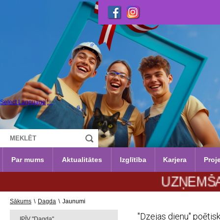
Select Language
▼
Par mums
Aktualitātes
Izglītība
Karjera
Proje
UZŅEMŠANA 2026
Sākums
\
Dagda
\
Jaunumi
"Dzejas dienu" poētisk
IPĪV "Dagda"