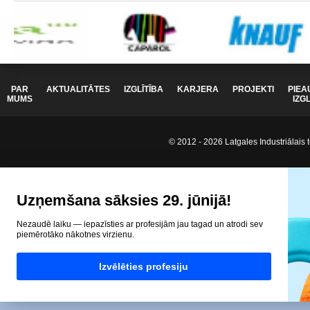
PAR
AKTUALITĀTES
IZGLĪTĪBA
KARJERA
PROJEKTI
PIEA
MUMS
IZG
© 2012 - 2026 Latgales Industriālais t
Uzņemšana sāksies 29. jūnijā!
Nezaudē laiku — iepazīsties ar profesijām jau tagad un atrodi sev
piemērotāko nākotnes virzienu.
Izvēlēties profesiju