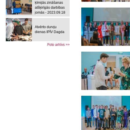
ķīmijās zināšanas
atšķirīgās darbības
jomās - 2023.09.18
Atvērto durvju
dienas IPĪV Dagda
Foto arhīvs >>