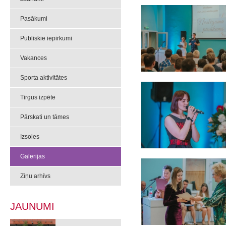
Pasākumi
Publiskie iepirkumi
Vakances
Sporta aktivitātes
Tirgus izpēte
Pārskati un tāmes
Izsoles
Galerijas
Ziņu arhīvs
JAUNUMI