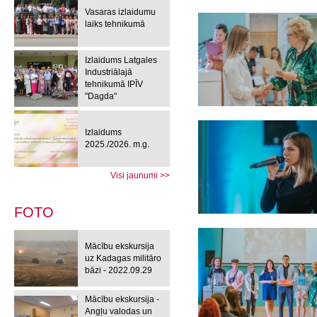
Vasaras izlaidumu
laiks tehnikumā
Izlaidums Latgales
Industriālajā
tehnikumā IPĪV
"Dagda"
Izlaidums
2025./2026. m.g.
Visi jaunumi >>
FOTO
Mācību ekskursija
uz Kadagas militāro
bāzi - 2022.09.29
Mācību ekskursija -
Angļu valodas un