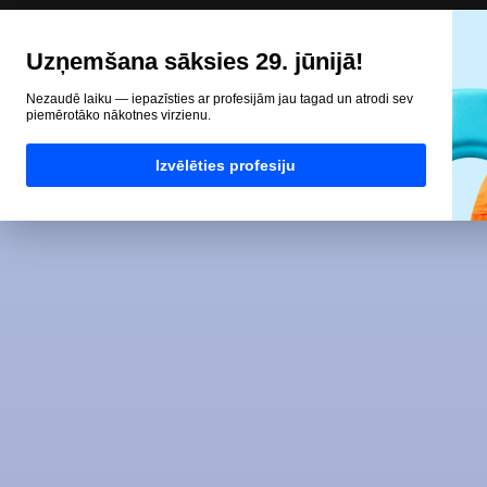
Uzņemšana sāksies 29. jūnijā!
Nezaudē laiku — iepazīsties ar profesijām jau tagad un atrodi sev
piemērotāko nākotnes virzienu.
Izvēlēties profesiju