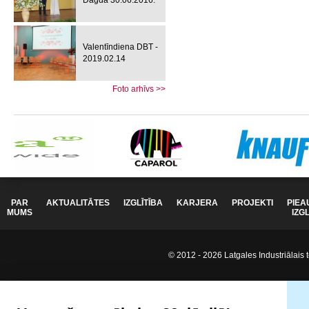
Dagdā 30.06.2016.
Valentīndiena DBT -
2019.02.14
Foto arhīvs >>
PAR
AKTUALITĀTES
IZGLĪTĪBA
KARJERA
PROJEKTI
PIEA
MUMS
IZG
© 2012 - 2026 Latgales Industriālais t