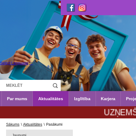
Select Language
▼
Par mums
Aktualitātes
Izglītība
Karjera
Proje
UZŅEMŠANA 20
Sākums
\
Aktualitātes
\
Pasākumi
Jaunumi