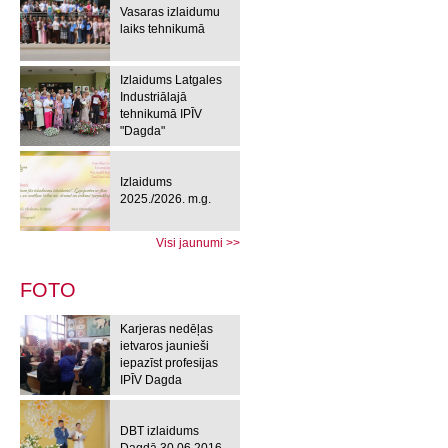
Vasaras izlaidumu
laiks tehnikumā
Izlaidums Latgales
Industriālajā
tehnikumā IPĪV
"Dagda"
Izlaidums
2025./2026. m.g.
Visi jaunumi >>
FOTO
Karjeras nedēļas
ietvaros jaunieši
iepazīst profesijas
IPĪV Dagda
DBT izlaidums