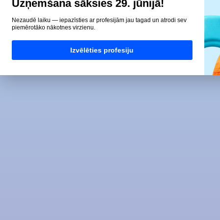
Uzņemšana sāksies 29. jūnijā!
Nezaudē laiku — iepazīsties ar profesijām jau tagad un atrodi sev
piemērotāko nākotnes virzienu.
Izvēlēties profesiju