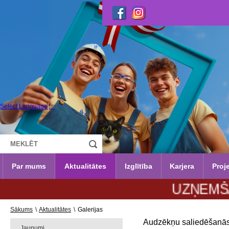
Select Language
▼
Par mums
Aktualitātes
Izglītība
Karjera
Proje
UZŅEMŠANA 2026
Sākums
\
Aktualitātes
\
Galerijas
Audzēkņu saliedēšanās
Jaunumi