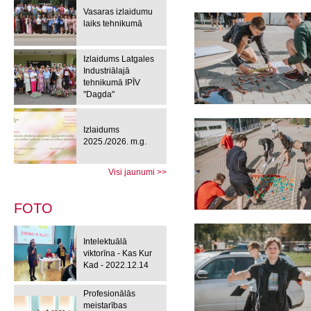
Vasaras izlaidumu
laiks tehnikumā
Izlaidums Latgales
Industriālajā
tehnikumā IPĪV
"Dagda"
Izlaidums
2025./2026. m.g.
Visi jaunumi >>
FOTO
Intelektuālā
viktorīna - Kas Kur
Kad - 2022.12.14
Profesionālās
meistarības