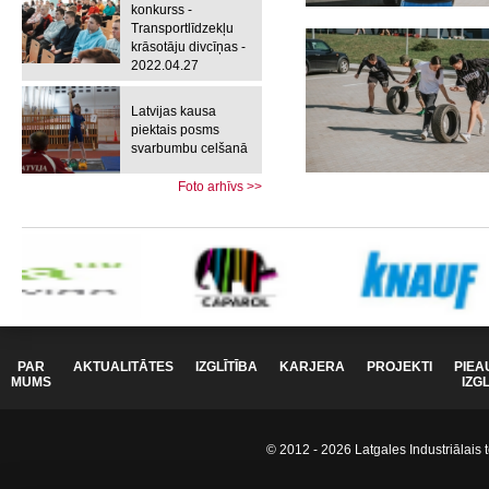
konkurss -
Transportlīdzekļu
krāsotāju divcīņas -
2022.04.27
Latvijas kausa
piektais posms
svarbumbu celšanā
Foto arhīvs >>
PAR
AKTUALITĀTES
IZGLĪTĪBA
KARJERA
PROJEKTI
PIEA
MUMS
IZG
© 2012 - 2026 Latgales Industriālais t