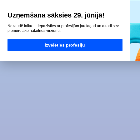
Uzņemšana sāksies 29. jūnijā!
Nezaudē laiku — iepazīsties ar profesijām jau tagad un atrodi sev
piemērotāko nākotnes virzienu.
Izvēlēties profesiju