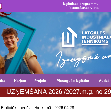
Izglītības programmu
īstenošanas vieta
tība
Karjera
Projekti
Pieaugušo izglītība
Audzē
MŠANA 2026./2027.m.g. no 29. jūnija l
Bibliotēku nedēļa tehnikumā - 2026.04.28