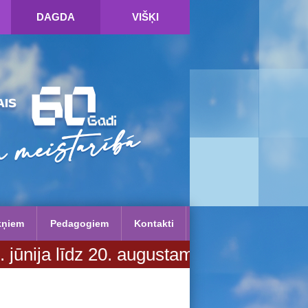
DAGDA
VIŠĶI
kņiem
Pedagogiem
Kontakti
īdz 20. augustam. Vairāk informācijas 