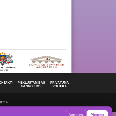
ONTAKTI
PIEKĻŪSTAMĪBAS
PRIVĀTUMA
PAZIŅOJUMS
POLITIKA
int.lv
Atteikties
Pieņemt