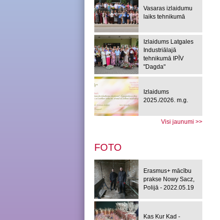
Vasaras izlaidumu
laiks tehnikumā
Izlaidums Latgales
Industriālajā
tehnikumā IPĪV
"Dagda"
Izlaidums
2025./2026. m.g.
Visi jaunumi >>
FOTO
Erasmus+ mācību
prakse Nowy Sacz,
Polijā - 2022.05.19
Kas Kur Kad -