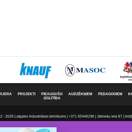
RJERA
PROJEKTI
PIEAUGUŠO
AUDZĒKŅIEM
PEDAGOGIEM
K
IZGLĪTĪBA
 - 2026 Latgales Industriālais tehnikums | +371 65446296 | Jātnieku iela 87 | lint@l