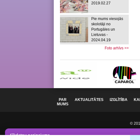
2019.02.27
Pie mums viesojās
skolotāji no
Portugāles un
Lietuvas -
2024.04.19
Foto arhīvs >>
PAR
AKTUALITĀTES
IZGLĪTĪBA
KA
MUMS
© 2012
Sīkdatņu paziņojums