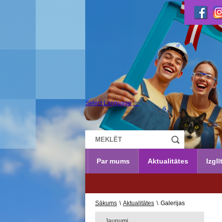
Select Language
▼
Par mums
Aktualitātes
Izglī
UZŅE
Sākums
\
Aktualitātes
\
Galerijas
Jaunumi