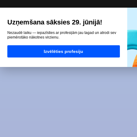
Uzņemšana sāksies 29. jūnijā!
Nezaudē laiku — iepazīsties ar profesijām jau tagad un atrodi sev
piemērotāko nākotnes virzienu.
Izvēlēties profesiju