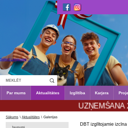
Select Language
▼
Par mums
Aktualitātes
Izglītība
Karjera
Proje
UZŅEMŠANA 2026./2027.
Sākums
\
Aktualitātes
\
Galerijas
DBT izglītojamie izcīna
Jaunumi