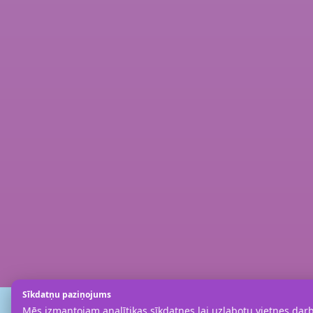
Sīkdatņu paziņojums
Mēs izmantojam analītikas sīkdatnes lai uzlabotu vietnes darbī