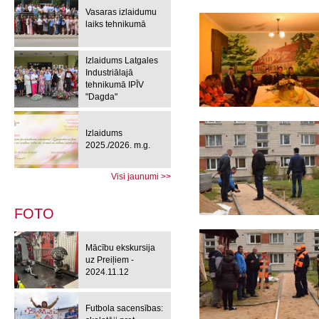
Vasaras izlaidumu
laiks tehnikumā
Izlaidums Latgales
Industriālajā
tehnikumā IPĪV
"Dagda"
Izlaidums
2025./2026. m.g.
Visi jaunumi >>
FOTO
Mācību ekskursija
uz Preiļiem -
2024.11.12
Futbola sacensības: