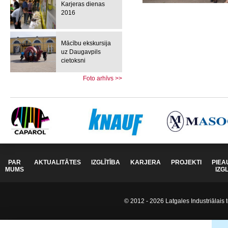
Karjeras dienas
2016
Mācību ekskursija
uz Daugavpils
cietoksni
Foto arhīvs >>
PAR
AKTUALITĀTES
IZGLĪTĪBA
KARJERA
PROJEKTI
PIEA
MUMS
IZG
© 2012 - 2026 Latgales Industriālais t