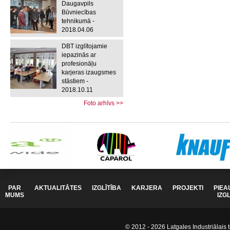
Daugavpils
Būvniecības
tehnikumā -
2018.04.06
DBT izglītojamie
iepazinās ar
profesionāļu
karjeras izaugsmes
stāstiem -
2018.10.11
Foto arhīvs >>
PAR
AKTUALITĀTES
IZGLĪTĪBA
KARJERA
PROJEKTI
PIEA
MUMS
IZG
© 2012 - 2026 Latgales Industriālais t