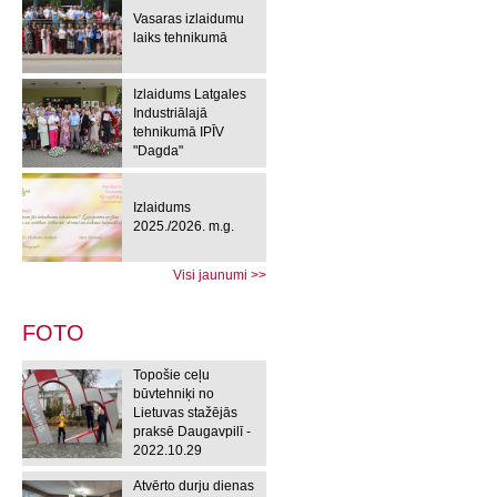
Vasaras izlaidumu
laiks tehnikumā
Izlaidums Latgales
Industriālajā
tehnikumā IPĪV
"Dagda"
Izlaidums
2025./2026. m.g.
Visi jaunumi >>
FOTO
Topošie ceļu
būvtehniķi no
Lietuvas stažējās
praksē Daugavpilī -
2022.10.29
Atvērto durju dienas