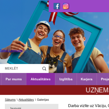
Select Language
▼
Par mums
Aktualitātes
Izglītība
Karjera
Proje
UZŅEMŠANA 20
Sākums
\
Aktualitātes
\
Galerijas
Darba vizīte uz Vāciju
Jaunumi