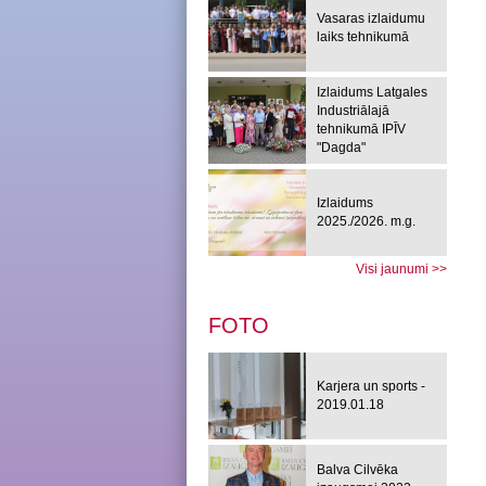
Vasaras izlaidumu
laiks tehnikumā
Izlaidums Latgales
Industriālajā
tehnikumā IPĪV
"Dagda"
Izlaidums
2025./2026. m.g.
Visi jaunumi >>
FOTO
Karjera un sports -
2019.01.18
Balva Cilvēka