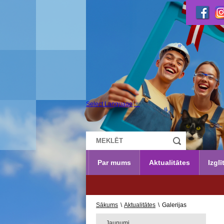
Select Language
▼
Par mums
Aktualitātes
Izglī
Sākums
\
Aktualitātes
\
Galerijas
Jaunumi