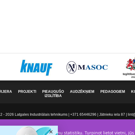
RJERA
PROJEKTI
PIEAUGUŠO
AUDZĒKŅIEM
PEDAGOGIEM
K
IZGLĪTĪBA
 - 2026 Latgales Industriālais tehnikums | +371 65446296 | Jātnieku iela 87 | lint@l
×
bu un analizētu apmeklējumu statistiku. Turpinot lietot vietni, jūs