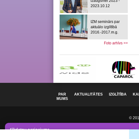
izaugsmei 2023 -
2023.10.12
IZM seminārs par
aktuālo izglītībā
2016.-2017.m.g.
Foto arhīvs >>
PAR
AKTUALITĀTES
IZGLĪTĪBA
KA
MUMS
© 2012
Sīkdatņu paziņojums
Mēs izmantojam analītikas sīkdatnes lai uzlabotu vietnes darbī