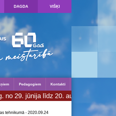
DAGDA
VIŠĶI
kņiem
Pedagogiem
Kontakti
ija līdz 20. augustam. Vairāk informā
bas tehnikumā - 2020.09.24