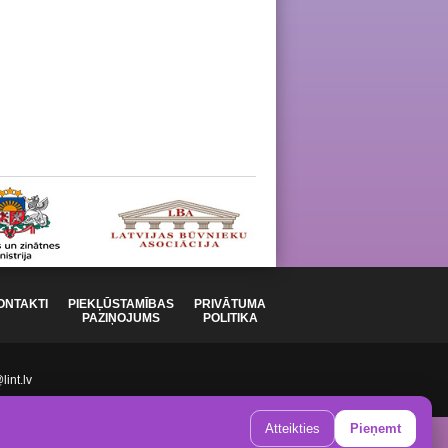
ONTAKTI
PIEKĻŪSTAMĪBAS
PRIVĀTUMA
PAZIŅOJUMS
POLITIKA
int.lv
Atteikties
Pieņemt