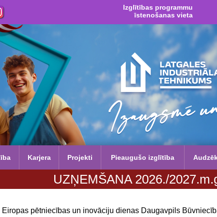
Izglītības programmu
īstenošanas vieta
tība
Karjera
Projekti
Pieaugušo izglītība
Audzē
UZŅEMŠANA 2026./2027.m.g. no 29. jūn
Eiropas pētniecības un inovāciju dienas Daugavpils Būvniecī