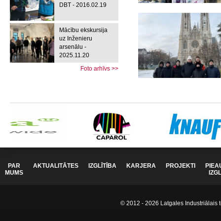
DBT - 2016.02.19
Mācību ekskursija
uz Inženieru
arsenālu -
2025.11.20
Foto arhīvs >>
PAR
AKTUALITĀTES
IZGLĪTĪBA
KARJERA
PROJEKTI
PIEA
MUMS
IZG
© 2012 - 2026 Latgales Industriālais t