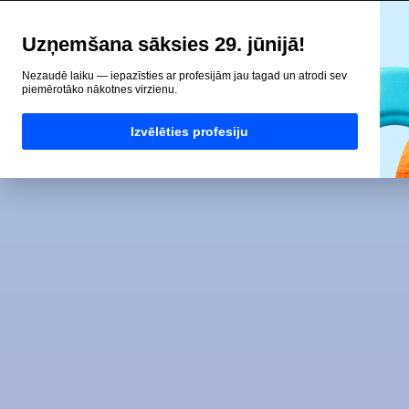
Uzņemšana sāksies 29. jūnijā!
Nezaudē laiku — iepazīsties ar profesijām jau tagad un atrodi sev
piemērotāko nākotnes virzienu.
Izvēlēties profesiju