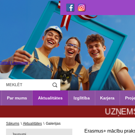
Select Language
▼
Par mums
Aktualitātes
Izglītība
Karjera
Proje
UZŅEMŠANA 20
Sākums
\
Aktualitātes
\
Galerijas
Erasmus+ mācību prakse
Jaunumi