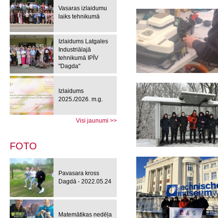
Vasaras izlaidumu
laiks tehnikumā
Izlaidums Latgales
Industriālajā
tehnikumā IPĪV
"Dagda"
Izlaidums
2025./2026. m.g.
Visi jaunumi >>
FOTO
Pavasara kross
Dagdā - 2022.05.24
Matemātikas nedēļa