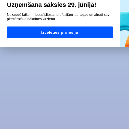
Uzņemšana sāksies 29. jūnijā!
Nezaudē laiku — iepazīsties ar profesijām jau tagad un atrodi sev
piemērotāko nākotnes virzienu.
Izvēlēties profesiju