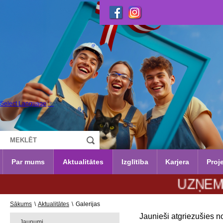
Select Language
▼
Par mums
Aktualitātes
Izglītība
Karjera
Proje
UZŅEMŠANA 2
Sākums
\
Aktualitātes
\
Galerijas
Jaunieši atgriezušies n
Jaunumi