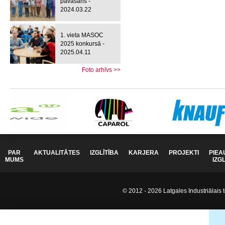
pavasaris -
2024.03.22
1. vieta MASOC
2025 konkursā -
2025.04.11
Foto arhīvs >>
PAR
AKTUALITĀTES
IZGLĪTĪBA
KARJERA
PROJEKTI
PIEA
MUMS
IZG
© 2012 - 2026 Latgales Industriālais t