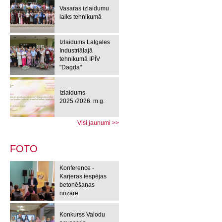
Vasaras izlaidumu
laiks tehnikumā
Izlaidums Latgales
Industriālajā
tehnikumā IPĪV
"Dagda"
Izlaidums
2025./2026. m.g.
Visi jaunumi >>
FOTO
Konference -
Karjeras iespējas
betonēšanas
nozarē
Konkurss Valodu