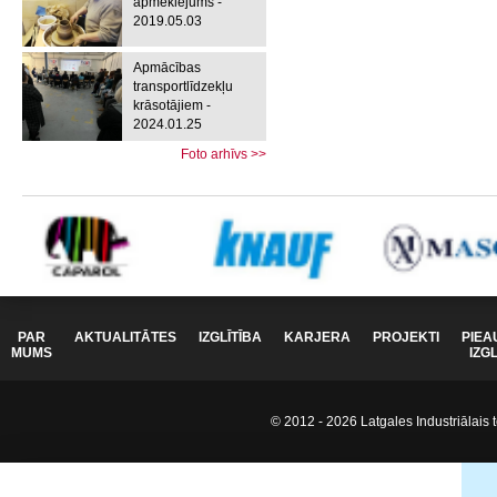
apmeklējums -
2019.05.03
Apmācības
transportlīdzekļu
krāsotājiem -
2024.01.25
Foto arhīvs >>
PAR
AKTUALITĀTES
IZGLĪTĪBA
KARJERA
PROJEKTI
PIEA
MUMS
IZG
© 2012 - 2026 Latgales Industriālais t