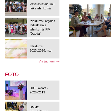
Vasaras izlaidumu
laiks tehnikumā
Izlaidums Latgales
Industriālajā
tehnikumā IPĪV
"Dagda"
Izlaidums
2025./2026. m.g.
Visi jaunumi >>
FOTO
DBT Faktors -
2020.02.13
DMMC