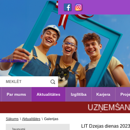
Select Language
▼
Par mums
Aktualitātes
Izglītība
Karjera
Proje
UZŅEMŠANA 2026./
Sākums
\
Aktualitātes
\
Galerijas
LIT Dzejas dienas 2023
Jaunumi