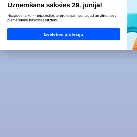
Uzņemšana sāksies 29. jūnijā!
Nezaudē laiku — iepazīsties ar profesijām jau tagad un atrodi sev
piemērotāko nākotnes virzienu.
Izvēlēties profesiju