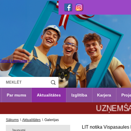
Select Language
▼
Par mums
Aktualitātes
Izglītība
Karjera
Proje
UZŅEMŠANA 2026
Sākums
\
Aktualitātes
\
Galerijas
LIT notika Vispasaules 
Jaunumi