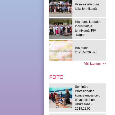
Vasaras izlaidumu
laiks tehnikumā
Izlaidums Latgales
Industriālajā
tehnikumā IPĪV
"Dagda"
Izlaidums
2025./2026. m.g.
Visi jaunumi >>
FOTO
Seminārs -
Profesionālās
kompetences ceļu
būvniecībā un
uzturēšanā -
2019.11.05