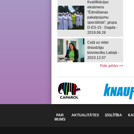
Kvalifikācijas
eksāmens
"Ēdināšanas
pakalpojumu
speciālists", grupa
D-ES-15 - Dagda -
2019.06.26
Ceļā uz videi
draudzīgu
būvniecību Latvijā -
2023.12.07
Foto arhīvs >>
PAR
AKTUALITĀTES
IZGLĪTĪBA
KA
MUMS