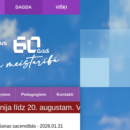
DAGDA
VIŠĶI
kņiem
Pedagogiem
Kontakti
20. augustam. Vairāk informācijas SPI
lšanas sacensībās - 2026.01.31