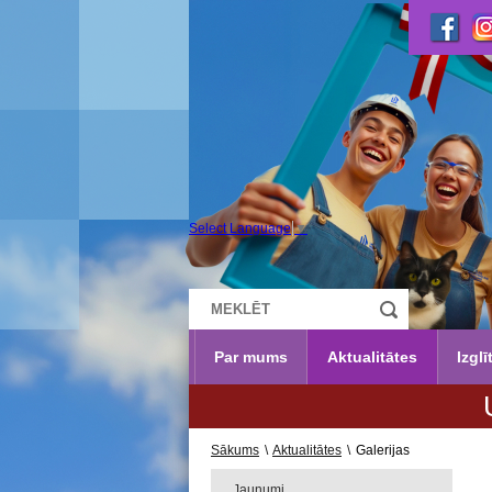
Select Language
▼
Par mums
Aktualitātes
Izglī
UZŅEMŠAN
Sākums
\
Aktualitātes
\
Galerijas
Jaunumi