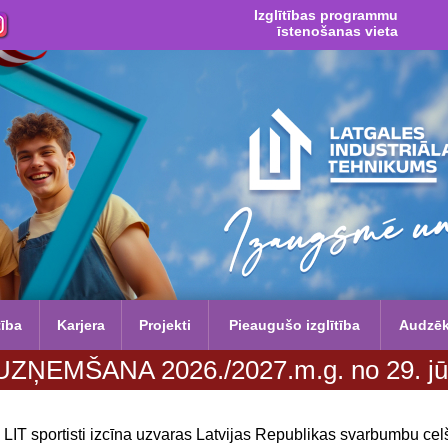
Izglītības programmu
īstenošanas vieta
tība
Karjera
Projekti
Pieaugušo izglītība
Audzē
A 2026./2027.m.g. no 29. jūnija līdz 
LIT sportisti izcīna uzvaras Latvijas Republikas svarbumbu ce