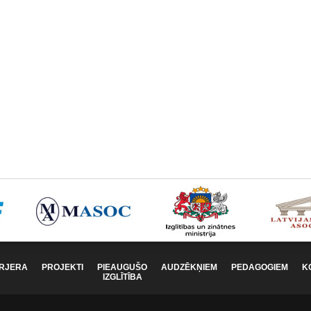
RJERA
PROJEKTI
PIEAUGUŠO
AUDZĒKŅIEM
PEDAGOGIEM
K
IZGLĪTĪBA