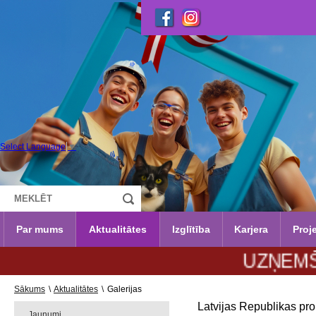
Select Language
▼
Par mums
Aktualitātes
Izglītība
Karjera
Proje
UZŅEMŠANA 202
Sākums
\
Aktualitātes
\
Galerijas
Latvijas Republikas pr
Jaunumi