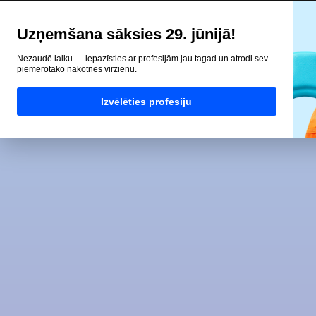
Uzņemšana sāksies 29. jūnijā!
Nezaudē laiku — iepazīsties ar profesijām jau tagad un atrodi sev
piemērotāko nākotnes virzienu.
Izvēlēties profesiju