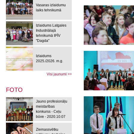
Vasaras izlaidumu
laiks tehnikumā
Izlaidums Latgales
Industriālajā
tehnikumā IPĪV
"Dagda"
Izlaidums
2025./2026. m.g.
Visi jaunumi >>
FOTO
Jauno profesionāļu
meistarības
konkurss - Ceļu
būve - 2020.10.07
Ziemassvētku