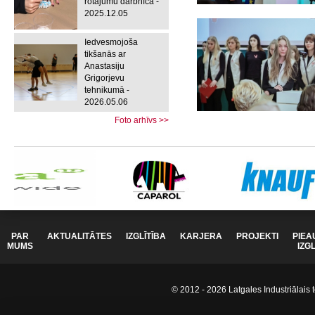
rotājumu darbnīca -
2025.12.05
Iedvesmojoša
tikšanās ar
Anastasiju
Grigorjevu
tehnikumā -
2026.05.06
Foto arhīvs >>
PAR
AKTUALITĀTES
IZGLĪTĪBA
KARJERA
PROJEKTI
PIEA
MUMS
IZG
© 2012 - 2026 Latgales Industriālais t