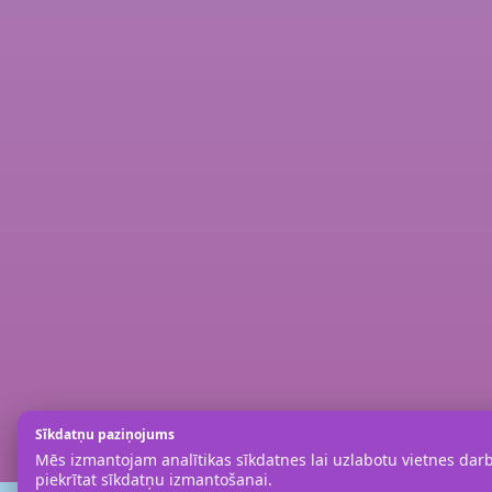
Sīkdatņu paziņojums
Mēs izmantojam analītikas sīkdatnes lai uzlabotu vietnes darbī
piekrītat sīkdatņu izmantošanai.