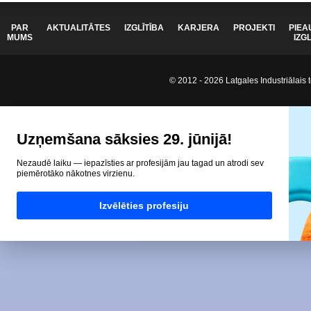
PAR
AKTUALITĀTES
IZGLĪTĪBA
KARJERA
PROJEKTI
PIEA
MUMS
IZG
© 2012 - 2026 Latgales Industriālais t
Uzņemšana sāksies 29. jūnijā!
Nezaudē laiku — iepazīsties ar profesijām jau tagad un atrodi sev
piemērotāko nākotnes virzienu.
Izvēlēties profesiju