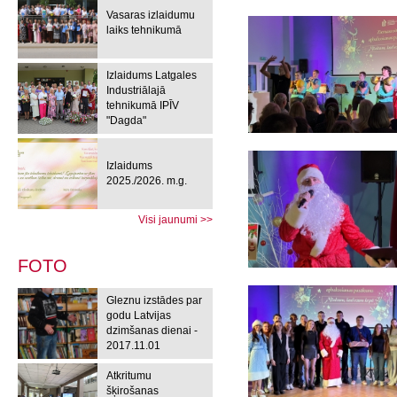
Vasaras izlaidumu
laiks tehnikumā
Izlaidums Latgales
Industriālajā
tehnikumā IPĪV
"Dagda"
Izlaidums
2025./2026. m.g.
Visi jaunumi >>
FOTO
Gleznu izstādes par
godu Latvijas
dzimšanas dienai -
2017.11.01
Atkritumu
šķirošanas