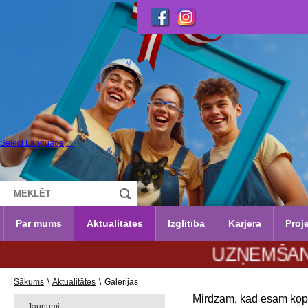
Select Language
▼
Par mums
Aktualitātes
Izglītība
Karjera
Proje
UZŅEMŠANA 2026.
Sākums
\
Aktualitātes
\
Galerijas
Mirdzam, kad esam kop
Jaunumi