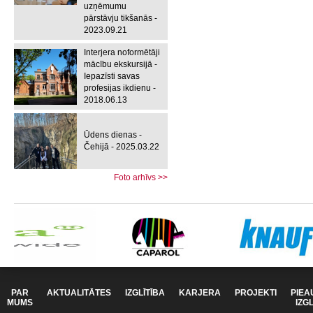
uzņēmumu
pārstāvju tikšanās -
2023.09.21
Interjera noformētāji
mācību ekskursijā -
Iepazīsti savas
profesijas ikdienu -
2018.06.13
Ūdens dienas -
Čehijā - 2025.03.22
Foto arhīvs >>
PAR
AKTUALITĀTES
IZGLĪTĪBA
KARJERA
PROJEKTI
PIEA
MUMS
IZG