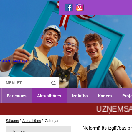
Select Language
▼
Par mums
Aktualitātes
Izglītība
Karjera
Proje
UZŅEMŠANA 2026
Sākums
\
Aktualitātes
\
Galerijas
Neformālās izglītības 
Jaunumi