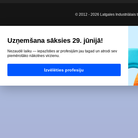
© 2012 - 2026 Latgales Industriālais t
Uzņemšana sāksies 29. jūnijā!
Nezaudē laiku — iepazīsties ar profesijām jau tagad un atrodi sev
piemērotāko nākotnes virzienu.
Izvēlēties profesiju