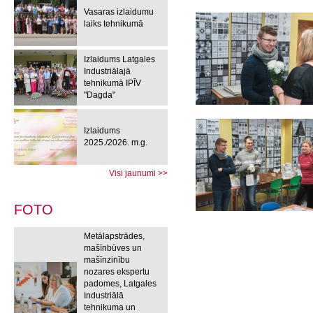
Vasaras izlaidumu
laiks tehnikumā
Izlaidums Latgales
Industriālajā
tehnikumā IPĪV
"Dagda"
Izlaidums
2025./2026. m.g.
Visi jaunumi >>
FOTO
Metālapstrādes,
mašīnbūves un
mašīnzinību
nozares ekspertu
padomes, Latgales
Industriālā
tehnikuma un