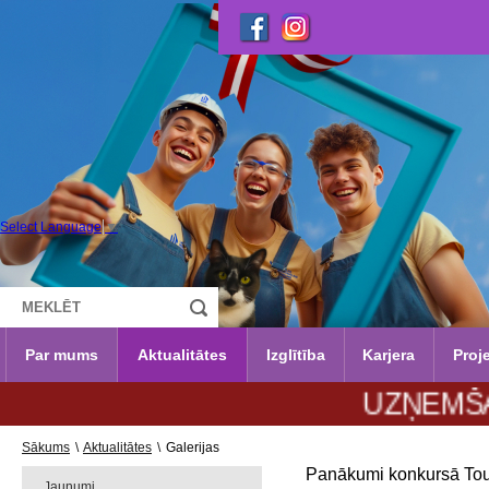
Select Language
▼
Par mums
Aktualitātes
Izglītība
Karjera
Proje
UZŅEMŠANA 202
Sākums
\
Aktualitātes
\
Galerijas
Panākumi konkursā Tour
Jaunumi