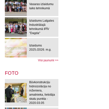
Vasaras izlaidumu
laiks tehnikumā
Izlaidums Latgales
Industriālajā
tehnikumā IPĪV
"Dagda"
Izlaidums
2025./2026. m.g.
Visi jaunumi >>
FOTO
Būvkonstrukciju
hidroizolācija no
inženiera,
amatnieka, lietotāja
skatu punkta -
2020.03.05