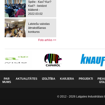
Spēle - Kas? Kur?
Kad? - beidzot
klātienē -
2022.03.02
Latviešu valodas
ātrrakstīšanas
konkurss
Foto arhīvs >>
PAR
AKTUALITĀTES
IZGLĪTĪBA
KARJERA
PROJEKTI
PIEA
MUMS
IZG
© 2012 - 2026 Latgales Industriālais t