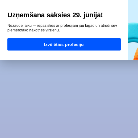
Uzņemšana sāksies 29. jūnijā!
Nezaudē laiku — iepazīsties ar profesijām jau tagad un atrodi sev
piemērotāko nākotnes virzienu.
Izvēlēties profesiju