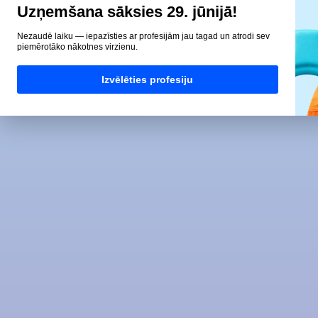
Uzņemšana sāksies 29. jūnijā!
Nezaudē laiku — iepazīsties ar profesijām jau tagad un atrodi sev
piemērotāko nākotnes virzienu.
Izvēlēties profesiju