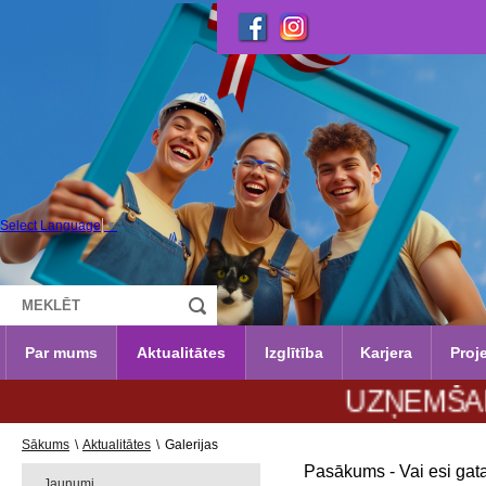
Select Language
▼
Par mums
Aktualitātes
Izglītība
Karjera
Proje
UZŅEMŠANA 2026
Sākums
\
Aktualitātes
\
Galerijas
Pasākums - Vai esi gat
Jaunumi