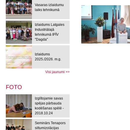
Vasaras izlaidumu
laiks tehnikumā
Izlaidums Latgales
Industriālajā
tehnikumā IPĪV
"Dagda"
Izlaidums
2025./2026. m.g.
Visi jaunumi >>
FOTO
Izglītojamie savas
spējas pārbauda
kodēšanas spēlē -
2018.10.24
Seminārs Tenapors
siltumizolācijas