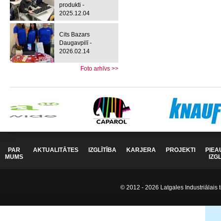
produkti -
2025.12.04
Cits Bazars
Daugavpilī -
2026.02.14
Foto arhīvs >>
PAR
AKTUALITĀTES
IZGLĪTĪBA
KARJERA
PROJEKTI
PIEA
MUMS
IZG
© 2012 - 2026 Latgales Industriālais t