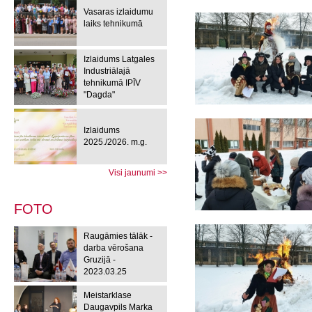
Vasaras izlaidumu
laiks tehnikumā
Izlaidums Latgales
Industriālajā
tehnikumā IPĪV
"Dagda"
Izlaidums
2025./2026. m.g.
Visi jaunumi >>
FOTO
Raugāmies tālāk -
darba vērošana
Gruzijā -
2023.03.25
Meistarklase
Daugavpils Marka