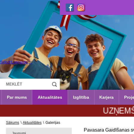
Select Language
▼
Par mums
Aktualitātes
Izglītība
Karjera
Proje
UZŅEMŠANA 202
Sākums
\
Aktualitātes
\
Galerijas
Pavasara Gaidīšanas sv
Jaunumi