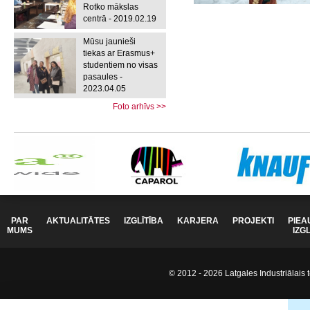
Rotko mākslas
centrā - 2019.02.19
Mūsu jaunieši
tiekas ar Erasmus+
studentiem no visas
pasaules -
2023.04.05
Foto arhīvs >>
PAR
AKTUALITĀTES
IZGLĪTĪBA
KARJERA
PROJEKTI
PIEA
MUMS
IZG
© 2012 - 2026 Latgales Industriālais t