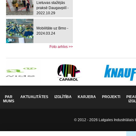
Lietuvas stažējās
praksē Daugavpilī -
2022.10.29
Mobilitāte uz Brno -
2024.03.24
Foto arhīvs >>
PAR
AKTUALITĀTES
IZGLĪTĪBA
KARJERA
PROJEKTI
PIEA
MUMS
IZG
© 2012 - 2026 Latgales Industriālais t