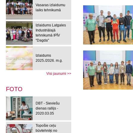
Vasaras izlaidumu
laiks tehnikumā
Izlaidums Latgales
Industriālajā
tehnikumā IPĪV
"Dagda"
Izlaidums
2025./2026. m.g.
Visi jaunumi >>
FOTO
DBT - Sieviešu
dienas rallijs -
2020.03.05
Topošie ceļu
būvtehniķi no