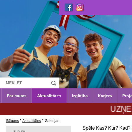
Par mums
Aktualitātes
Izglītība
Karjera
Proje
UZŅEMŠANA 
Sākums
\
Aktualitātes
\
Galerijas
Spēle Kas? Kur? Kad? 
Jaunumi